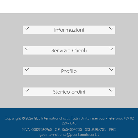
Informazioni
Servizio Clienti
Profilo
Storico ordini
Copyright © 2026 GES International s.r.l.. Tutti i diritti riservati - Telefono: +39 02
22471848
P.IVA: 00829560960 - C.F.: 06540070155 - SDI: SUBM70N - PEC:
gesinternational@pcert.postecert.it