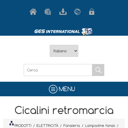
MENU
Cicalini retromarcia
PRODOTTI
/
ELETTRICITÀ
/
Fanaleria
/
Lampadine fanali
/