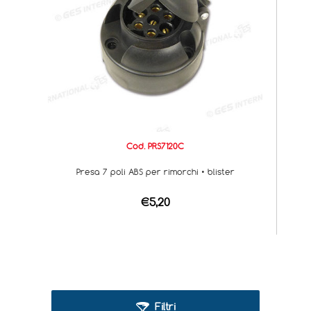
Cod. PRS7120C
Presa 7 poli ABS per rimorchi • blister
€5,20
Filtri