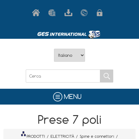
MENU
Prese 7 poli
PRODOTTI
/
ELETTRICITÀ
/
Spine e connettori
/