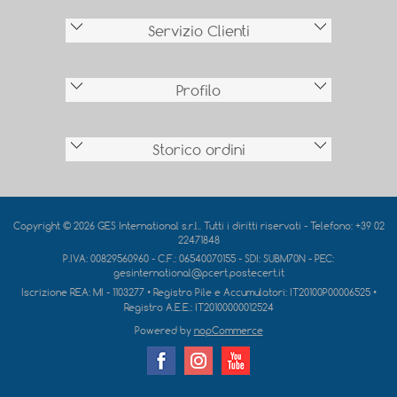
Servizio Clienti
Profilo
Storico ordini
Copyright © 2026 GES International s.r.l.. Tutti i diritti riservati - Telefono: +39 02
22471848
P.IVA: 00829560960 - C.F.: 06540070155 - SDI: SUBM70N - PEC:
gesinternational@pcert.postecert.it
Iscrizione REA:
MI - 1103277
• Registro Pile e Accumulatori:
IT20100P00006525
•
Registro A.E.E.:
IT20100000012524
Powered by
nopCommerce