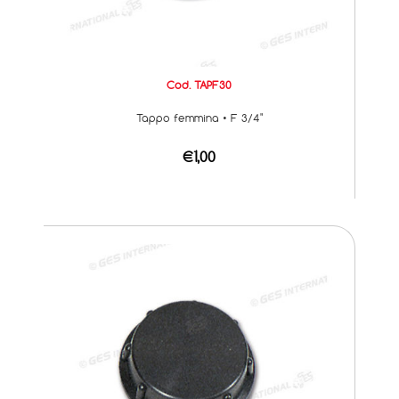
Cod. TAPF30
Tappo femmina • F 3/4"
€1,00