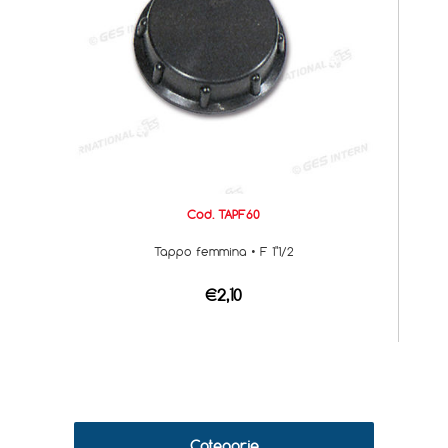
Cod. TAPF60
Tappo femmina • F 1"1/2
€2,10
Categorie