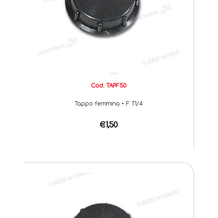
Cod. TAPF50
Tappo femmina • F 1"1/4
€1,50