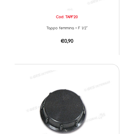
Cod. TAPF20
Tappo femmina • F 1/2"
€0,90