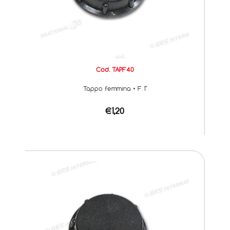
Cod. TAPF40
Tappo femmina • F 1"
€1,20