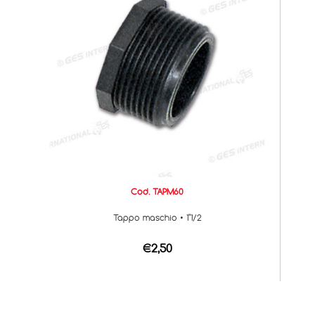
Cod. TAPM60
Tappo maschio • 1"1/2
€2,50