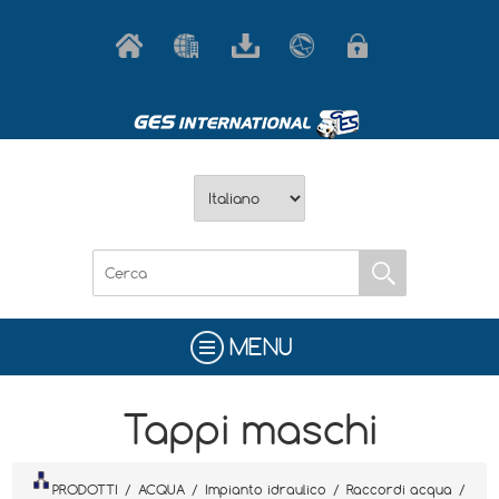
MENU
Tappi maschi
PRODOTTI
/
ACQUA
/
Impianto idraulico
/
Raccordi acqua
/