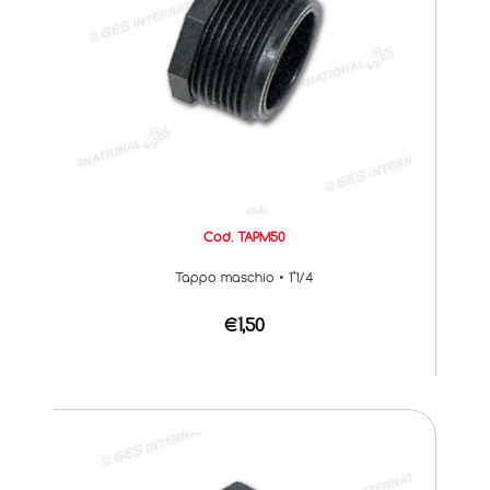
Cod. TAPM50
Tappo maschio • 1"1/4
€1,50