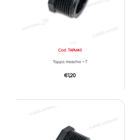
Cod. TAPM40
Tappo maschio • 1"
€1,20