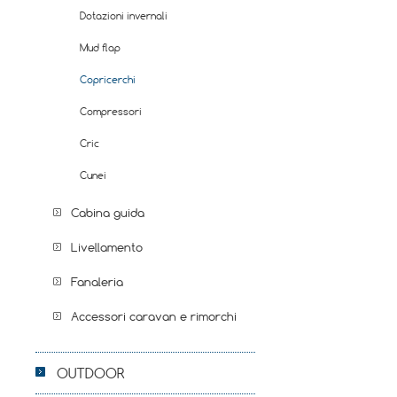
Dotazioni invernali
Mud flap
Copricerchi
Compressori
Cric
Cunei
Cabina guida
Livellamento
Fanaleria
Accessori caravan e rimorchi
OUTDOOR