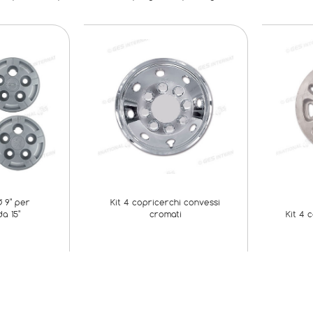
 9" per
Kit 4 copricerchi convessi
a 15"
cromati
Kit 4 