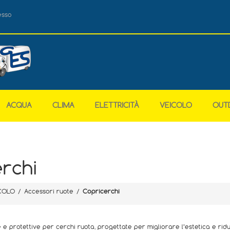
esso
ACQUA
CLIMA
ELETTRICITÀ
VEICOLO
OUT
rchi
COLO
/
Accessori ruote
/
Copricerchi
 protettive per cerchi ruota, progettate per migliorare l’estetica e ridu