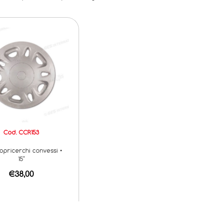
Cod. CCR153
copricerchi convessi •
15"
€38,00