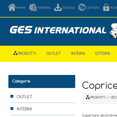
Home
Azienda
Scarica
Contatti
Acc
PRODOTTI
OUTLET
INTERNI
ESTERNI
Categorie
Coprice
OUTLET
PRODOTTI
/
VEI
INTERNI
Coperture decorative e