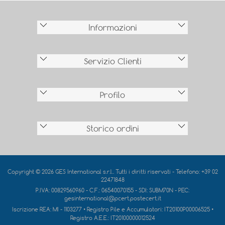
Informazioni
Servizio Clienti
Profilo
Storico ordini
Copyright © 2026 GES International s.r.l.. Tutti i diritti riservati - Telefono: +39 02
22471848
P.IVA: 00829560960 - C.F.: 06540070155 - SDI: SUBM70N - PEC:
gesinternational@pcert.postecert.it
Iscrizione REA:
MI - 1103277
• Registro Pile e Accumulatori:
IT20100P00006525
•
Registro A.E.E.:
IT20100000012524