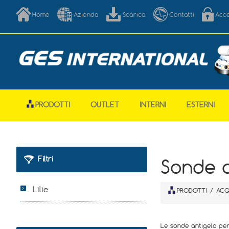
Home
Azienda
Scarica
Contatti
Acc
PRODOTTI
OUTLET
INTERNI
ESTERNI
Filtri
Sonde a
Lilie
PRODOTTI
/
ACQ
Le sonde antigelo per