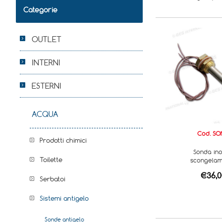
Categorie
OUTLET
INTERNI
ESTERNI
ACQUA
Cod. SO
Prodotti chimici
Sonda ino
Toilette
scongela
€36,0
Serbatoi
Sistemi antigelo
Sonde antigelo