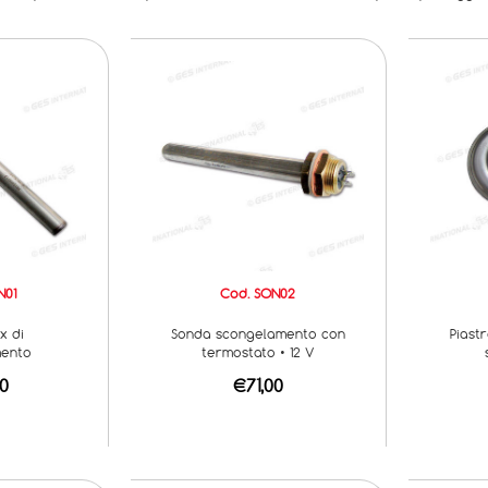
N01
Cod. SON02
x di
Sonda scongelamento con
Piast
mento
termostato • 12 V
0
€71,00