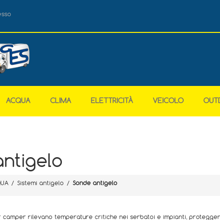
esso
ACQUA
CLIMA
ELETTRICITÀ
VEICOLO
OUT
ntigelo
UA
/
Sistemi antigelo
/
Sonde antigelo
 camper rilevano temperature critiche nei serbatoi e impianti, proteggend