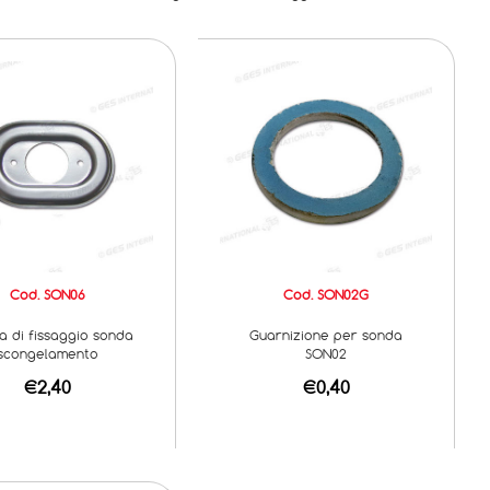
Cod. SON06
Cod. SON02G
ra di fissaggio sonda
Guarnizione per sonda
scongelamento
SON02
€2,40
€0,40