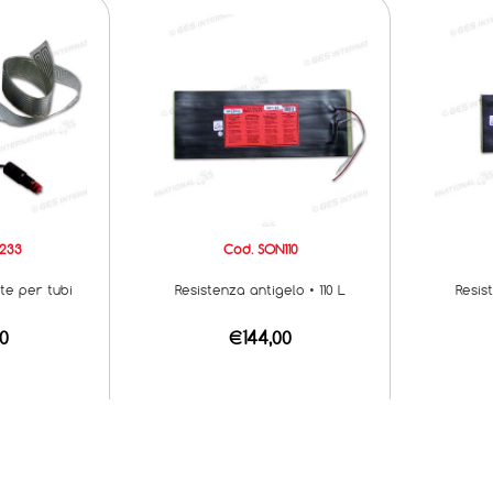
233
Cod. SON110
te per tubi
Resistenza antigelo • 110 L
Resis
00
€144,00