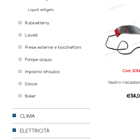
Liquidi antigelo
Rubinetteria
Lavelli
Prese esterne e bocchettoni
Pompe acqua
Cod. SON
Impianto idraulico
Nastro riscaldan
Docce
€114,
Boiler
CLIMA
ELETTRICITÀ