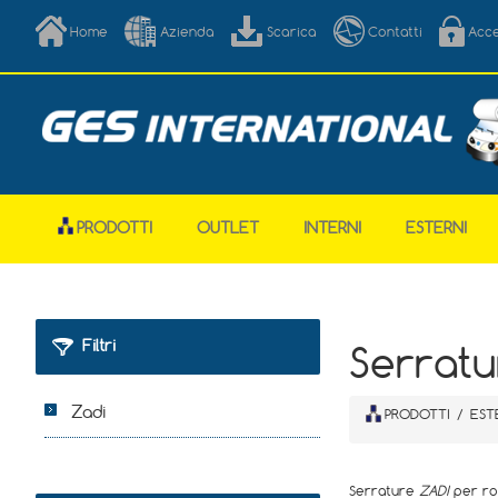
Home
Azienda
Scarica
Contatti
Acc
PRODOTTI
OUTLET
INTERNI
ESTERNI
Filtri
Serratu
Zadi
PRODOTTI
/
EST
Serrature
ZADI
per rou