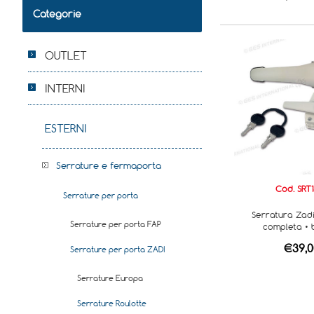
Categorie
OUTLET
INTERNI
ESTERNI
Serrature e fermaporta
Cod. SRT
Serrature per porta
Serratura Zadi
Serrature per porta FAP
completa • 
€39,0
Serrature per porta ZADI
Serrature Europa
Serrature Roulotte