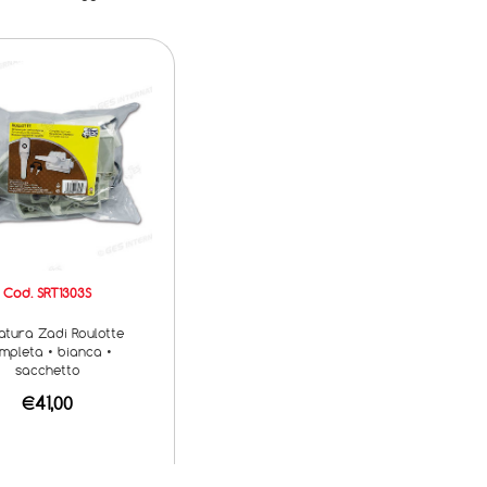
Cod. SRT1303S
atura Zadi Roulotte
mpleta • bianca •
sacchetto
€41,00