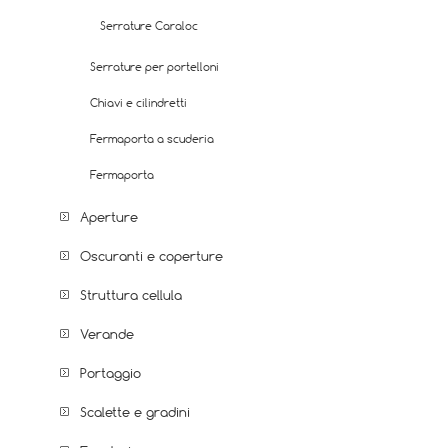
Serrature Caraloc
Serrature per portelloni
Chiavi e cilindretti
Fermaporta a scuderia
Fermaporta
Aperture
Oscuranti e coperture
Struttura cellula
Verande
Portaggio
Scalette e gradini