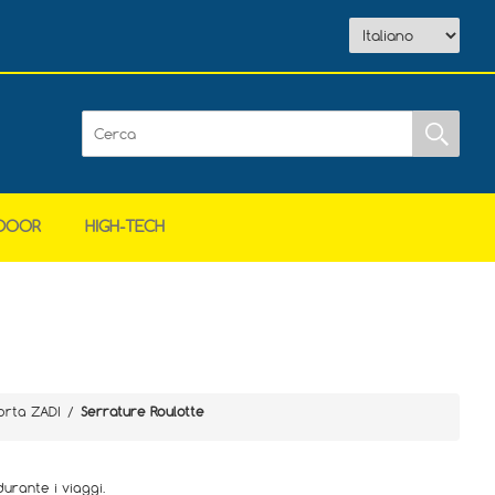
DOOR
HIGH-TECH
orta ZADI
/
Serrature Roulotte
urante i viaggi.