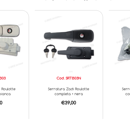
1303
Cod. SRT1303N
 Roulotte
Serratura Zadi Roulotte
Serr
bianca
completa • nera
co
0
€39,00