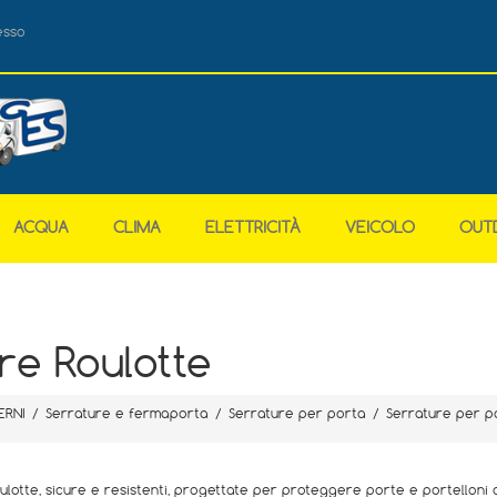
esso
ACQUA
CLIMA
ELETTRICITÀ
VEICOLO
OUT
re Roulotte
ERNI
/
Serrature e fermaporta
/
Serrature per porta
/
Serrature per p
lotte, sicure e resistenti, progettate per proteggere porte e portelloni d