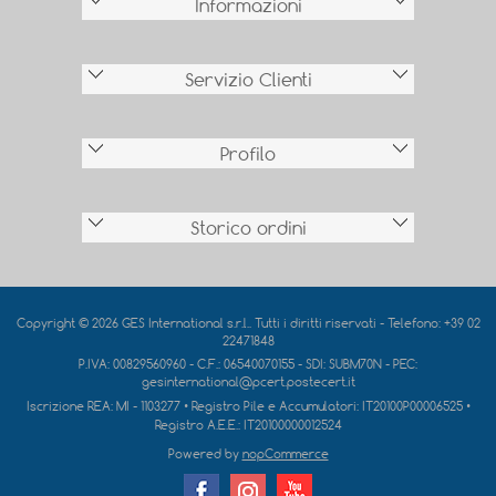
Informazioni
Servizio Clienti
Profilo
Storico ordini
Copyright © 2026 GES International s.r.l.. Tutti i diritti riservati - Telefono: +39 02
22471848
P.IVA: 00829560960 - C.F.: 06540070155 - SDI: SUBM70N - PEC:
gesinternational@pcert.postecert.it
Iscrizione REA:
MI - 1103277
• Registro Pile e Accumulatori:
IT20100P00006525
•
Registro A.E.E.:
IT20100000012524
Powered by
nopCommerce