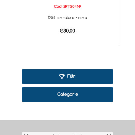
Cod. SRT1204NP
1204 serratura • nera
€30,00
Filtri
Categorie