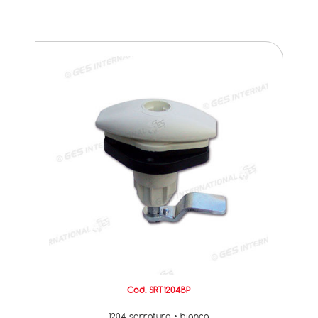
Cod. SRT1204BP
1204 serratura • bianca