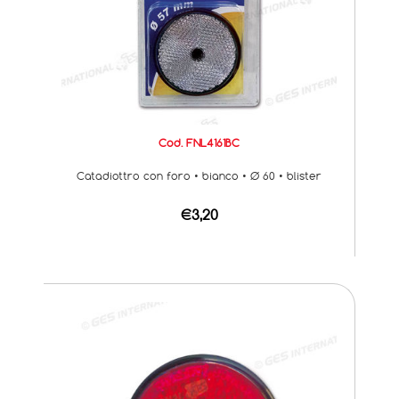
Cod. FNL4161BC
Catadiottro con foro • bianco • Ø 60 • blister
€3,20