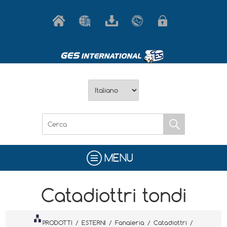
MENU
Catadiottri tondi
PRODOTTI
/
ESTERNI
/
Fanaleria
/
Catadiottri
/