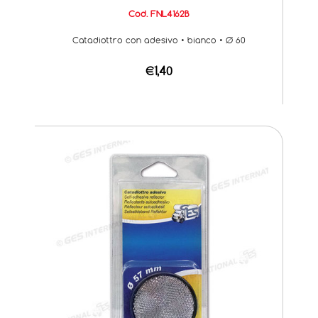
Cod. FNL4162B
Catadiottro con adesivo • bianco • Ø 60
€1,40