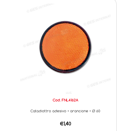
Cod. FNL4162A
Catadiottro adesivo • arancione • Ø 60
€1,40