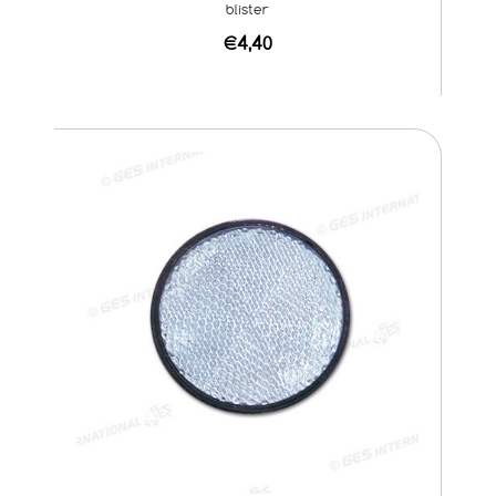
blister
€4,40