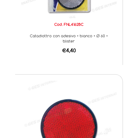
Cod. FNL4162BC
Catadiottro con adesivo • bianco • Ø 60 •
blister
€4,40