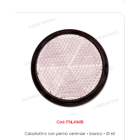
Cod. FNL4160B
Catadiottro con perno centrale • bianco • Ø 60