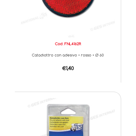
Cod. FNL4162R
Catadiottro con adesivo • rosso • Ø 60
€1,40