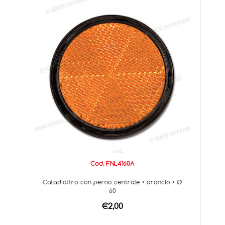
Cod. FNL4160A
Catadiottro con perno centrale • arancio • Ø
60
€2,00