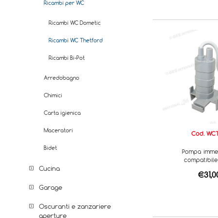
Ricambi per WC
Ricambi WC Dometic
Ricambi WC Thetford
Ricambi Bi-Pot
Arredobagno
Chimici
Carta igienica
Maceratori
Cod. WCT
Bidet
Pompa imme
compatibil
Cucina
€31,0
Garage
Oscuranti e zanzariere
aperture