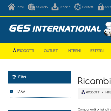
Home
Azienda
Scarica
Contatti
Acc
PRODOTTI
OUTLET
INTERNI
ESTERNI
Filtri
Ricamb
HABA
PRODOTTI
/
INT
Componenti originali 