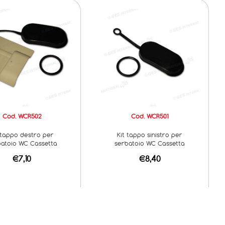
Cod. WCR502
Cod. WCR501
 tappo destro per
Kit tappo sinistro per
batoio WC Cassetta
serbatoio WC Cassetta
€7,10
€8,40