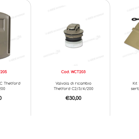
T205
Cod. WCT203
WC Thetford
Valvola di ricambio
Kit
200
Thetford C2/3/4/200
ser
0
€30,00