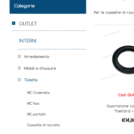
Categorie
Per le cassette di ra
OUTLET
INTERNI
Arredamento
Mobili e chiusure
Toilette
WC Cinderella
Cod. GU
WC fissi
Guarnizione co
Thetford >
WC portatili
€14,8
Cassette di raccolta