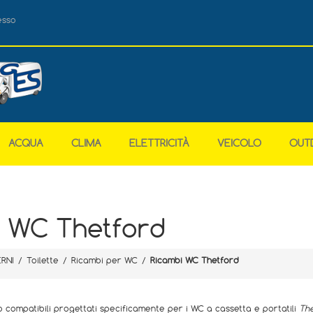
esso
ACQUA
CLIMA
ELETTRICITÀ
VEICOLO
OUT
i WC Thetford
ERNI
/
Toilette
/
Ricambi per WC
/
Ricambi WC Thetford
o compatibili progettati specificamente per i WC a cassetta e portatili
The