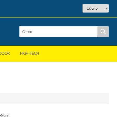
DOOR
HIGH-TECH
tford
.