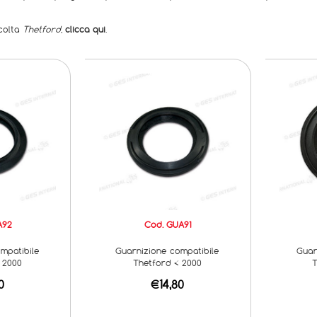
ccolta
Thetford
,
clicca qui
.
A92
Cod. GUA91
mpatibile
Guarnizione compatibile
Guar
 2000
Thetford < 2000
T
0
€14,80