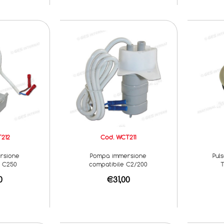
212
Cod. WCT211
rsione
Pompa immersione
Pul
e C250
compatibile C2/200
T
0
€31,00