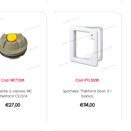
Cod. WCT208
Cod. PTL503B
sante a valvola WC
Sportello Thetford Door 3 •
hetford C2/3/4
bianco
€27,00
€114,00