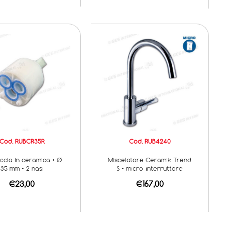
Cod. RUBCR35R
Cod. RUB4240
ccia in ceramica • Ø
Miscelatore Ceramik Trend
35 mm • 2 nasi
S • micro-interruttore
€23,00
€167,00