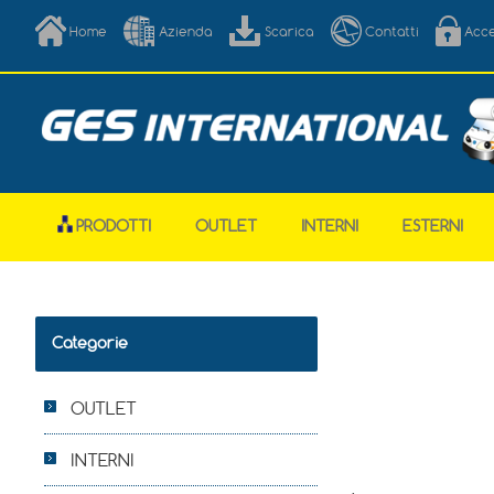
Home
Azienda
Scarica
Contatti
Acc
PRODOTTI
OUTLET
INTERNI
ESTERNI
Categorie
OUTLET
INTERNI