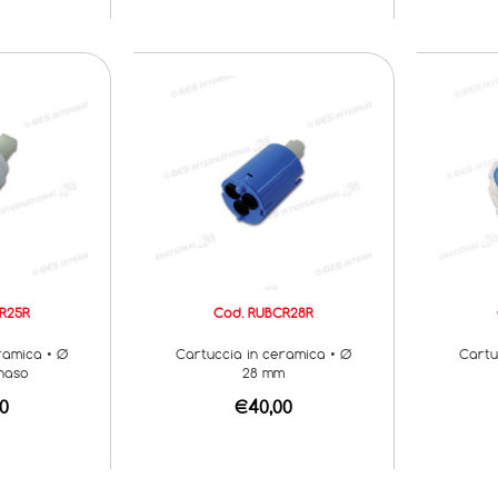
R25R
Cod. RUBCR28R
ramica • Ø
Cartuccia in ceramica • Ø
Cartu
 naso
28 mm
0
€40,00