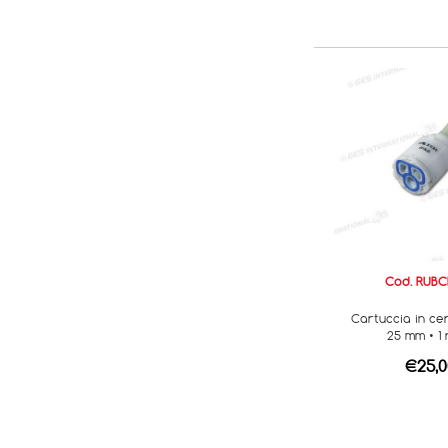
Cod. RUBC
Cartuccia in ce
25 mm • 1
€25,0