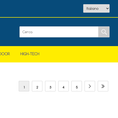
DOOR
HIGH-TECH
1
2
3
4
5