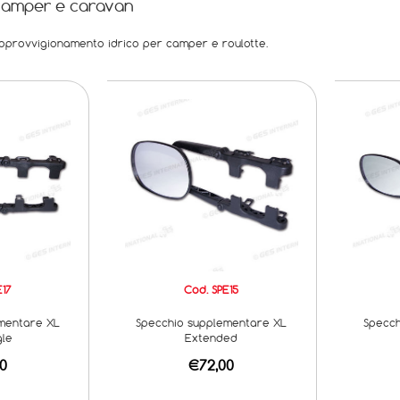
camper e caravan
pprovvigionamento idrico per camper e roulotte.
E17
Cod. SPE15
mentare XL
Specchio supplementare XL
Specch
gle
Extended
0
€72,00