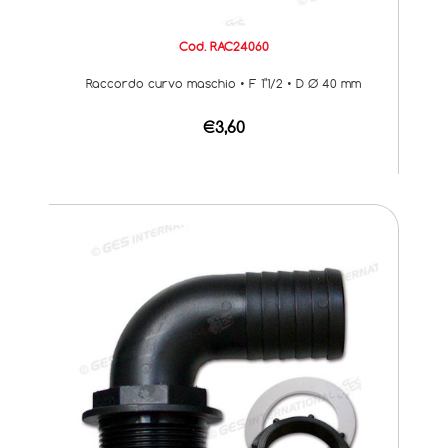
Cod. RAC24060
Raccordo curvo maschio • F 1"1/2 • D Ø 40 mm
€3,60