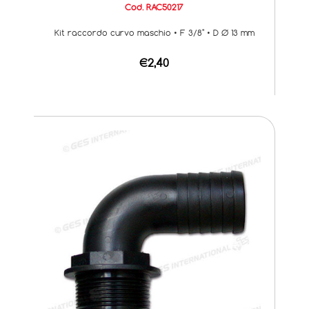
Cod. RAC50217
Kit raccordo curvo maschio • F 3/8" • D Ø 13 mm
€2,40