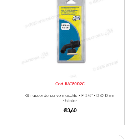
Cod. RAC50102C
Kit raccordo curvo maschio • F 3/8" • D Ø 10 mm
• blister
€3,60