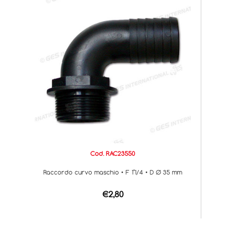
Cod. RAC23550
Raccordo curvo maschio • F 1"1/4 • D Ø 35 mm
€2,80