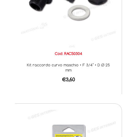
Cod. RAC50304
Kit raccordo curvo maschio • F 3/4" • D Ø 25
mm
€3,60