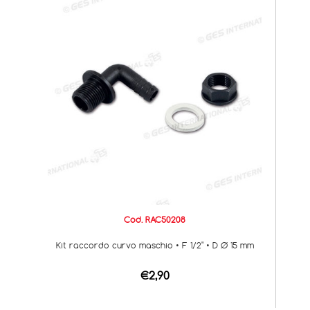
Cod. RAC50208
Kit raccordo curvo maschio • F 1/2" • D Ø 15 mm
€2,90