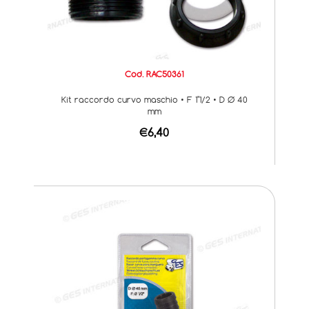
Cod. RAC50361
Kit raccordo curvo maschio • F 1"1/2 • D Ø 40
mm
€6,40