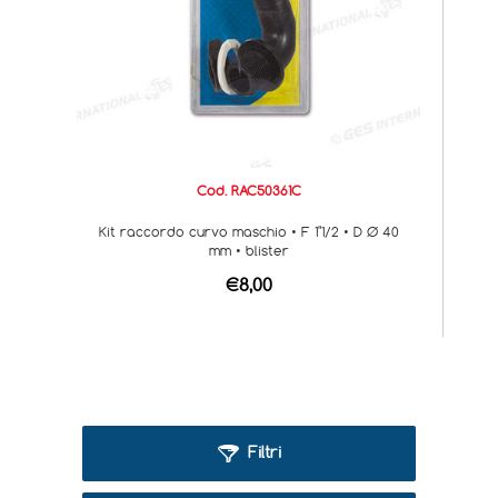
Cod. RAC50361C
Kit raccordo curvo maschio • F 1"1/2 • D Ø 40
mm • blister
€8,00
Filtri