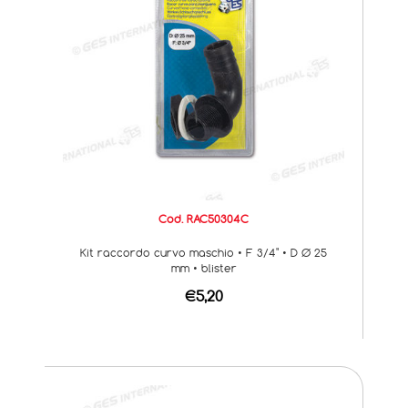
Cod. RAC50304C
Kit raccordo curvo maschio • F 3/4" • D Ø 25
mm • blister
€5,20