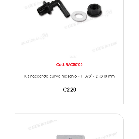
Cod. RAC50102
Kit raccordo curvo maschio • F 3/8" • D Ø 10 mm
€2,20