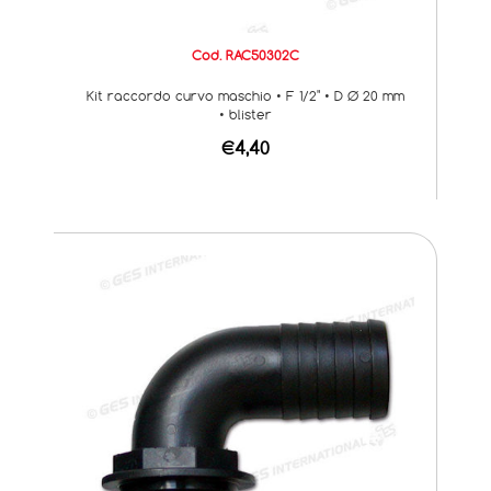
Cod. RAC50302C
Kit raccordo curvo maschio • F 1/2" • D Ø 20 mm
• blister
€4,40