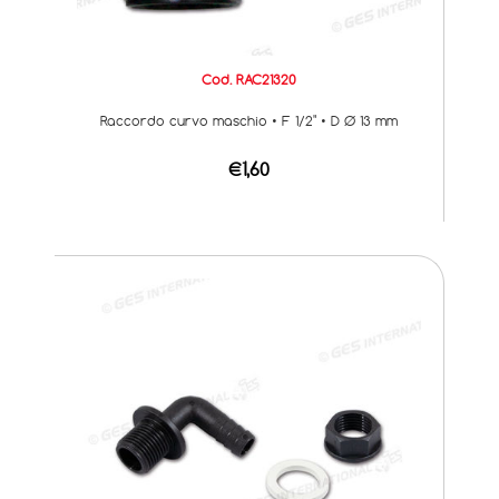
Cod. RAC21320
Raccordo curvo maschio • F 1/2" • D Ø 13 mm
€1,60