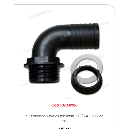
Cod. RAC50306
Kit raccordo curvo maschio • F 1"1/4 • D Ø 35
mm