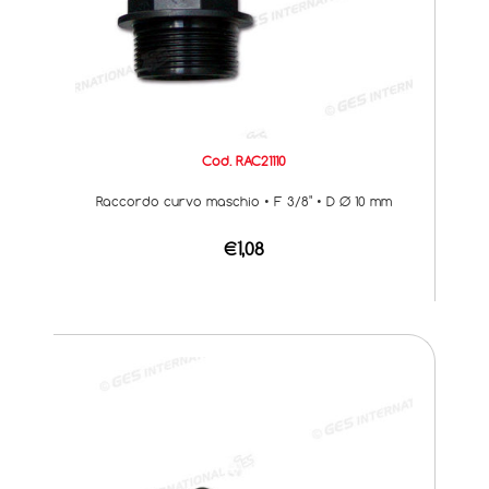
Cod. RAC21110
Raccordo curvo maschio • F 3/8" • D Ø 10 mm
€1,08