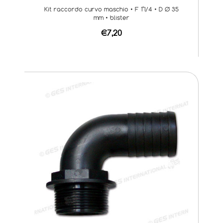
Kit raccordo curvo maschio • F 1"1/4 • D Ø 35
mm • blister
€7,20