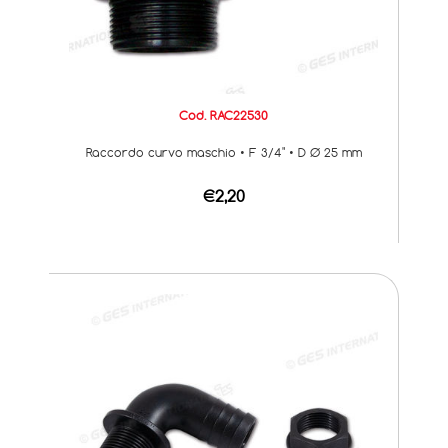
Cod. RAC22530
Raccordo curvo maschio • F 3/4" • D Ø 25 mm
€2,20