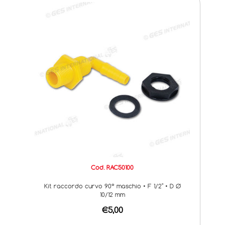
Cod. RAC50100
Kit raccordo curvo 90° maschio • F 1/2" • D Ø
10/12 mm
€5,00