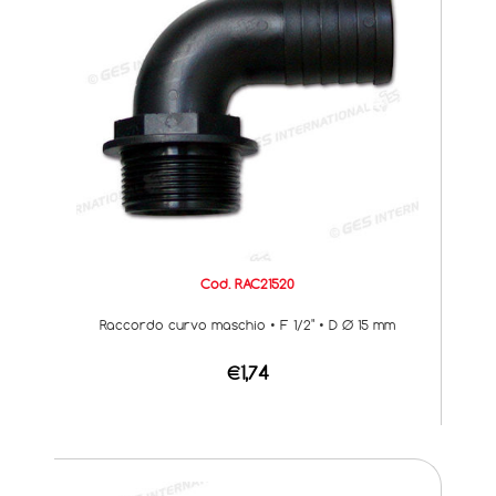
Cod. RAC21520
Raccordo curvo maschio • F 1/2" • D Ø 15 mm
€1,74