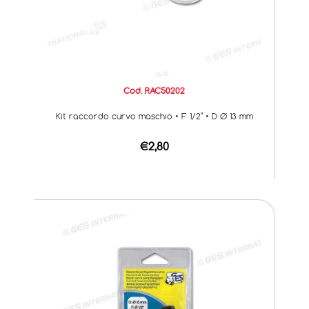
Cod. RAC50202
Kit raccordo curvo maschio • F 1/2" • D Ø 13 mm
€2,80