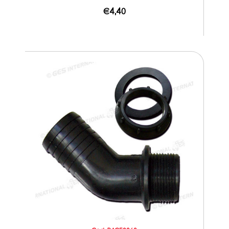
€4,40