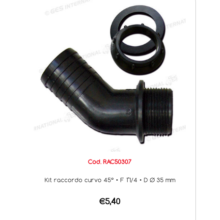
Cod. RAC50307
Kit raccordo curvo 45° • F 1"1/4 • D Ø 35 mm
€5,40