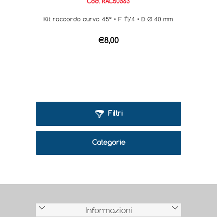
Cod. RAC50363
Kit raccordo curvo 45° • F 1"1/4 • D Ø 40 mm
€8,00
Filtri
Categorie
Informazioni