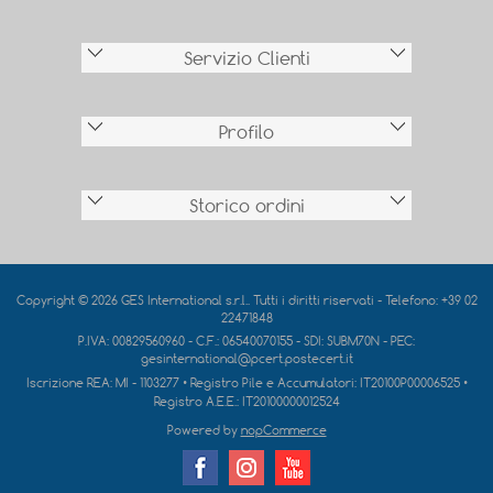
Servizio Clienti
Profilo
Storico ordini
Copyright © 2026 GES International s.r.l.. Tutti i diritti riservati - Telefono: +39 02
22471848
P.IVA: 00829560960 - C.F.: 06540070155 - SDI: SUBM70N - PEC:
gesinternational@pcert.postecert.it
Iscrizione REA:
MI - 1103277
• Registro Pile e Accumulatori:
IT20100P00006525
•
Registro A.E.E.:
IT20100000012524
Powered by
nopCommerce