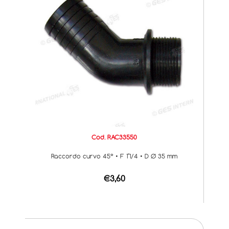
Cod. RAC33550
Raccordo curvo 45° • F 1"1/4 • D Ø 35 mm
€3,60