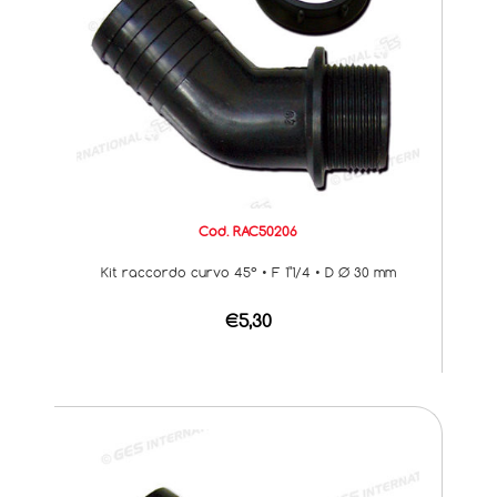
Cod. RAC50206
Kit raccordo curvo 45° • F 1"1/4 • D Ø 30 mm
€5,30