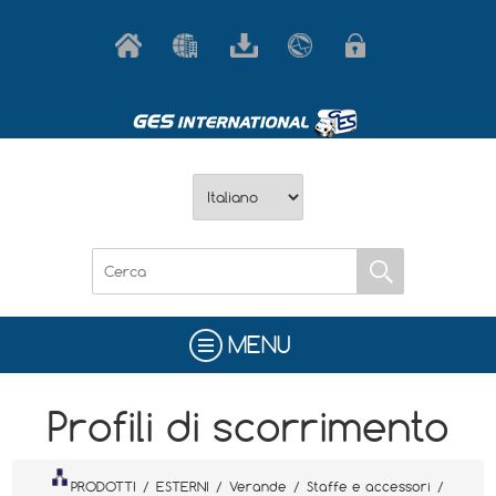
MENU
Profili di scorrimento
PRODOTTI
/
ESTERNI
/
Verande
/
Staffe e accessori
/