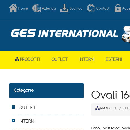
Home
Azienda
Scarica
Contatti
Acc
PRODOTTI
OUTLET
INTERNI
ESTERNI
Categorie
Ovali 1
OUTLET
PRODOTTI
/
ELE
INTERNI
Fanali posteriori ovali