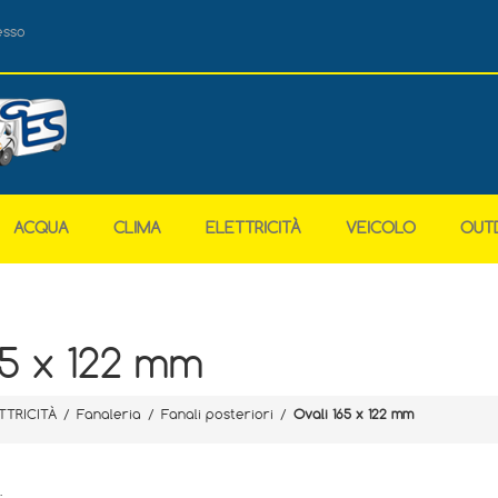
esso
ACQUA
CLIMA
ELETTRICITÀ
VEICOLO
OUT
65 x 122 mm
TTRICITÀ
/
Fanaleria
/
Fanali posteriori
/
Ovali 165 x 122 mm
.