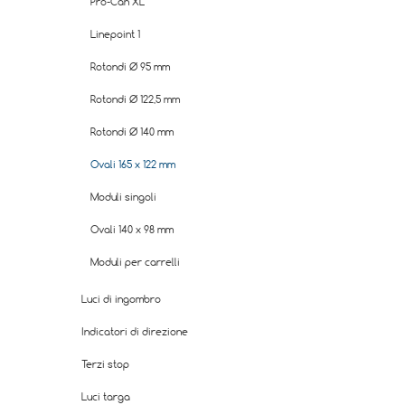
Pro-Can XL
Linepoint 1
Rotondi Ø 95 mm
Rotondi Ø 122,5 mm
Rotondi Ø 140 mm
Ovali 165 x 122 mm
Moduli singoli
Ovali 140 x 98 mm
Moduli per carrelli
Luci di ingombro
Indicatori di direzione
Terzi stop
Luci targa