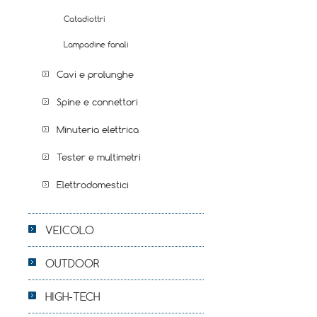
Catadiottri
Lampadine fanali
Cavi e prolunghe
Spine e connettori
Minuteria elettrica
Tester e multimetri
Elettrodomestici
VEICOLO
OUTDOOR
HIGH-TECH