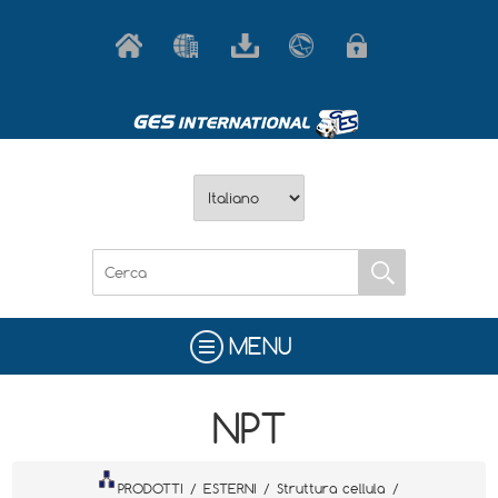
MENU
NPT
PRODOTTI
/
ESTERNI
/
Struttura cellula
/