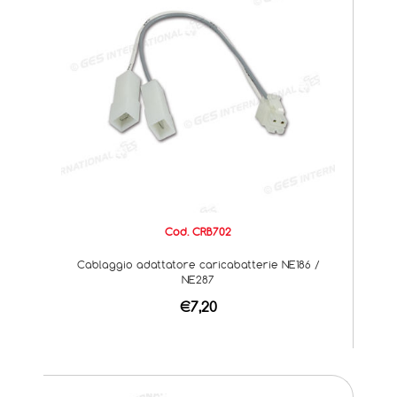
Cod. CRB702
Cablaggio adattatore caricabatterie NE186 /
NE287
€7,20