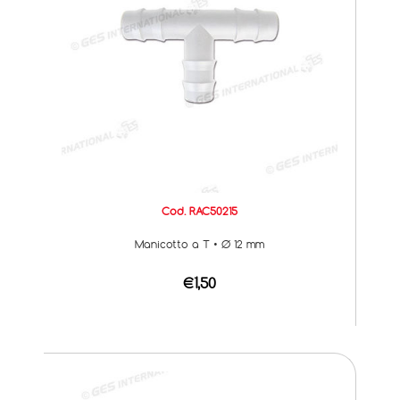
Cod. RAC50215
Manicotto a T • Ø 12 mm
€1,50