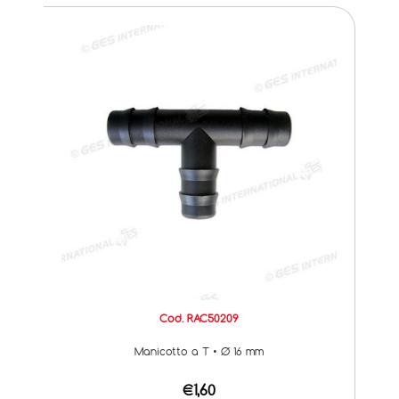
Cod. RAC50209
Manicotto a T • Ø 16 mm
€1,60