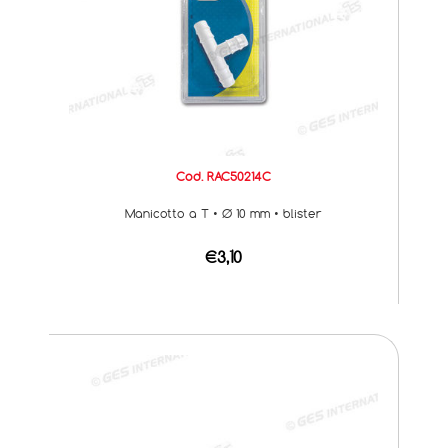
Cod. RAC50214C
Manicotto a T • Ø 10 mm • blister
€3,10