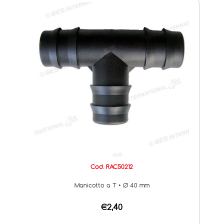
Cod. RAC50212
Manicotto a T • Ø 40 mm
€2,40