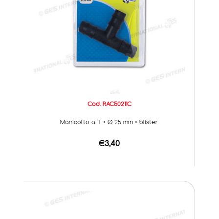
Cod. RAC50211C
Manicotto a T • Ø 25 mm • blister
€3,40