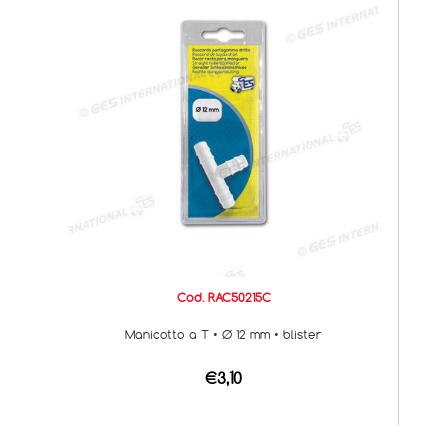
Cod. RAC50215C
Manicotto a T • Ø 12 mm • blister
€3,10