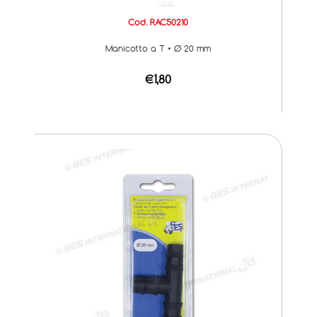
Cod. RAC50210
Manicotto a T • Ø 20 mm
€1,80