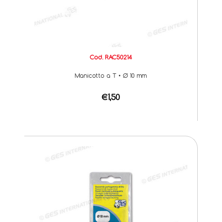
Cod. RAC50214
Manicotto a T • Ø 10 mm
€1,50