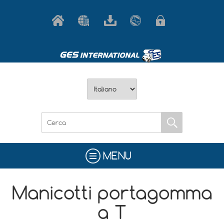
MENU
Manicotti portagomma
a T