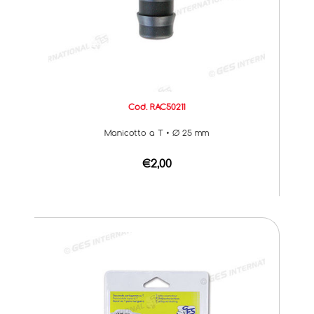
Cod. RAC50211
Manicotto a T • Ø 25 mm
€2,00