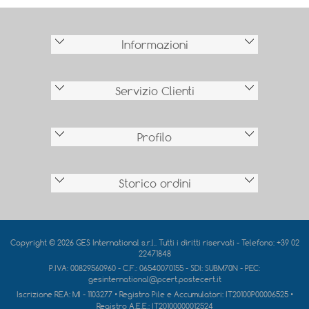
Informazioni
Servizio Clienti
Profilo
Storico ordini
Copyright © 2026 GES International s.r.l.. Tutti i diritti riservati - Telefono: +39 02
22471848
P.IVA: 00829560960 - C.F.: 06540070155 - SDI: SUBM70N - PEC:
gesinternational@pcert.postecert.it
Iscrizione REA:
MI - 1103277
• Registro Pile e Accumulatori:
IT20100P00006525
•
Registro A.E.E.:
IT20100000012524