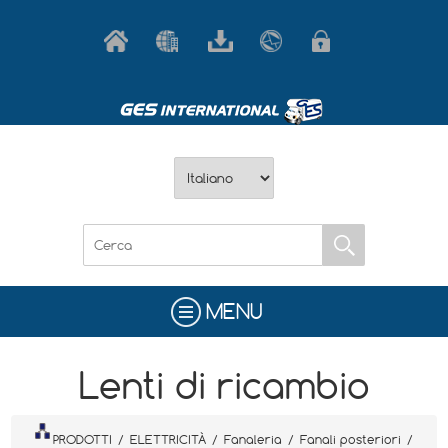
MENU
Lenti di ricambio
PRODOTTI
/
ELETTRICITÀ
/
Fanaleria
/
Fanali posteriori
/