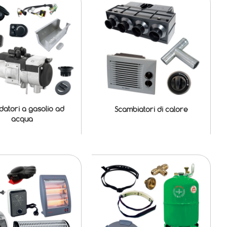
ldatori a gasolio ad
Scambiatori di calore
acqua