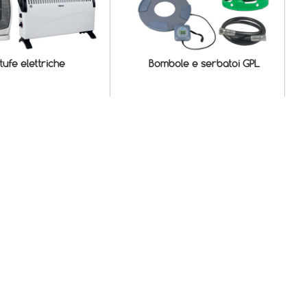
tufe elettriche
Bombole e serbatoi GPL