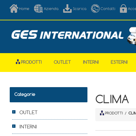
Home
Azienda
Scarica
Contatti
Acc
PRODOTTI
OUTLET
INTERNI
ESTERNI
Categorie
CLIMA
OUTLET
PRODOTTI
/
CLI
INTERNI