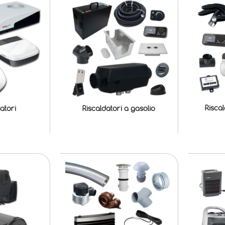
Risca
atori
Riscaldatori a gasolio