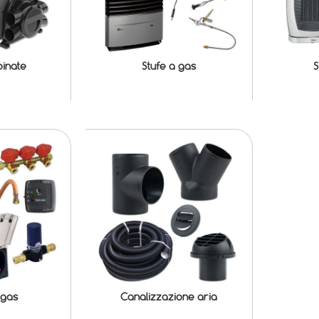
binate
Stufe a gas
S
 gas
Canalizzazione aria