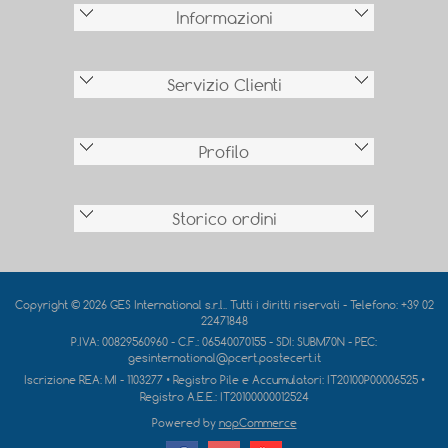
Informazioni
Servizio Clienti
Profilo
Storico ordini
Copyright © 2026 GES International s.r.l.. Tutti i diritti riservati - Telefono: +39 02
22471848
P.IVA: 00829560960 - C.F.: 06540070155 - SDI: SUBM70N - PEC:
gesinternational@pcert.postecert.it
Iscrizione REA:
MI - 1103277
• Registro Pile e Accumulatori:
IT20100P00006525
•
Registro A.E.E.:
IT20100000012524
Powered by
nopCommerce