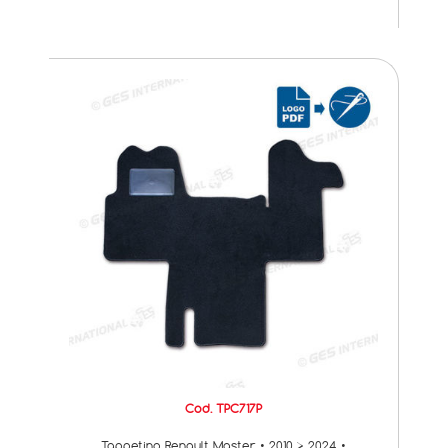
Cod. TPC717P
Tappetino Renault Master • 2010 > 2024 •