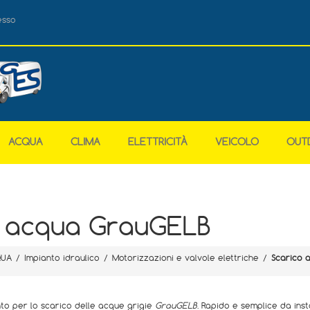
esso
ACQUA
CLIMA
ELETTRICITÀ
VEICOLO
OUT
o acqua GrauGELB
UA
/
Impianto idraulico
/
Motorizzazioni e valvole elettriche
/
Scarico 
to per lo scarico delle acque grigie
GrauGELB
. Rapido e semplice da inst