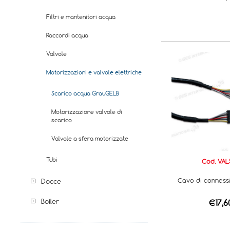
Filtri e mantenitori acqua
Raccordi acqua
Valvole
Motorizzazioni e valvole elettriche
Scarico acqua GrauGELB
Motorizzazione valvole di
scarico
Valvole a sfera motorizzate
Tubi
Cod. VAL
Cavo di connessi
Docce
Boiler
€17,6