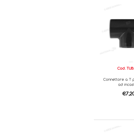
Cod. TUB
Connettore a T 
ad incas
€7,2