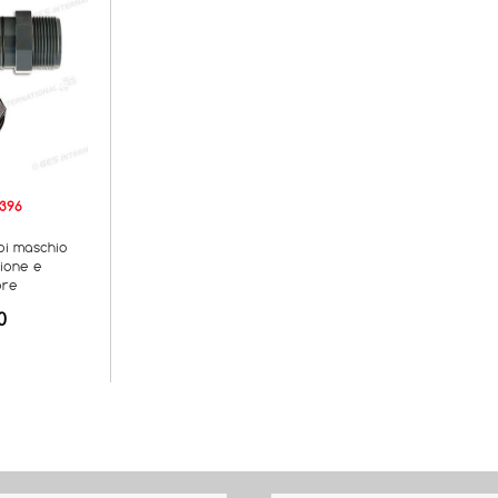
396
bi maschio
zione e
ore
0