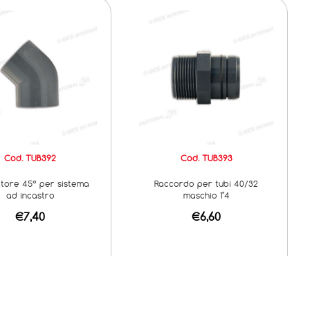
Cod. TUB392
Cod. TUB393
tore 45° per sistema
Raccordo per tubi 40/32
ad incastro
maschio 1"4
€7,40
€6,60