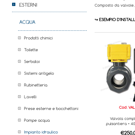
ESTERNI
Composto da valvole, 
↪ ESEMPIO D'INSTAL
ACQUA
Prodotti chimici
Toilette
Serbatoi
Sistemi antigelo
Rubinetteria
Lavelli
Cod. VAL
Prese esterne e bocchettoni
Valvola comp
Pompe acqua
pulsantiera • 4
Impianto idraulico
€250,