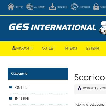
Home
Azienda
Scarica
Contatti
Acc
PRODOTTI
OUTLET
INTERNI
ESTERNI
Categorie
Scaric
OUTLET
PRODOTTI
/
ACQ
INTERNI
Sistema di collegamen