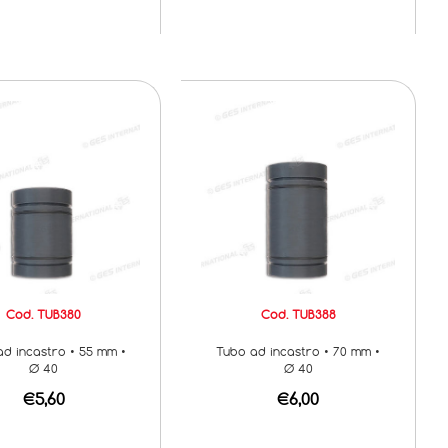
Cod. TUB380
Cod. TUB388
d incastro • 55 mm •
Tubo ad incastro • 70 mm •
Ø 40
Ø 40
€5,60
€6,00