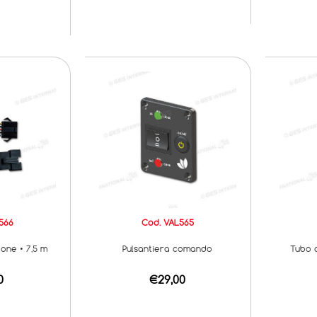
566
Cod. VAL565
one • 7,5 m
Pulsantiera comando
Tubo a
0
€29,00