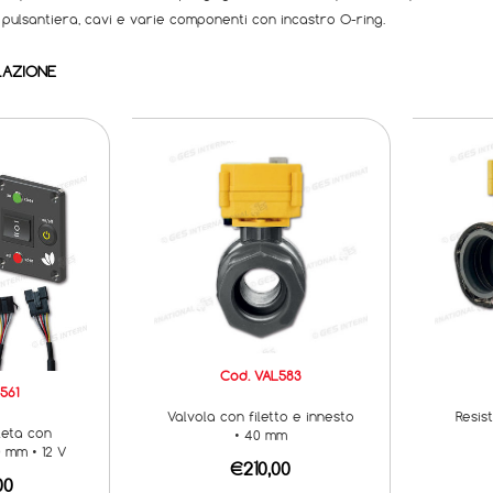
pulsantiera, cavi e varie componenti con incastro O-ring.
LAZIONE
Cod. VAL583
561
Valvola con filetto e innesto
Resis
leta con
• 40 mm
0 mm • 12 V
€210,00
00