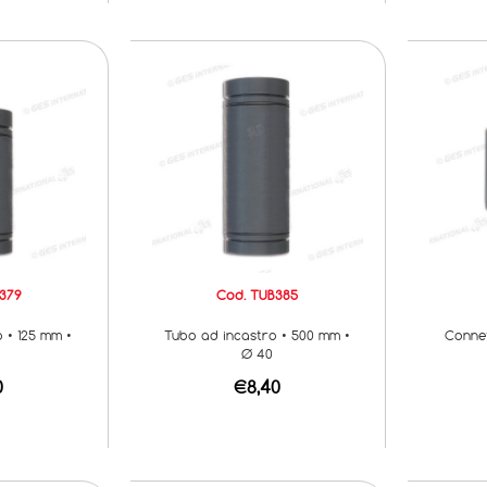
379
Cod. TUB385
 • 125 mm •
Tubo ad incastro • 500 mm •
Conne
Ø 40
0
€8,40