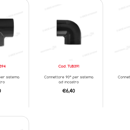
394
Cod. TUB391
per sistema
Connettore 90° per sistema
Connet
tro
ad incastro
0
€6,40