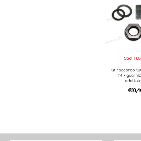
Cod. TUB
Kit raccordo tu
1"4 • guarni
adattat
€10,4