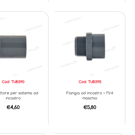
Cod. TUB390
Cod. TUB395
ttore per sistema ad
Flangia ad incastro • 1”1/4
incastro
maschio
€4,60
€5,80