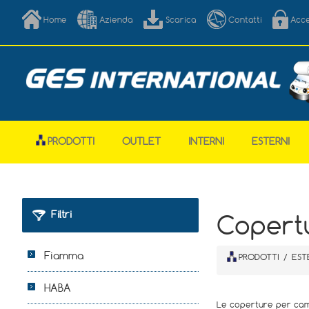
Home
Azienda
Scarica
Contatti
Acc
PRODOTTI
OUTLET
INTERNI
ESTERNI
Filtri
Copert
Fiamma
PRODOTTI
/
EST
HABA
Le coperture per camp