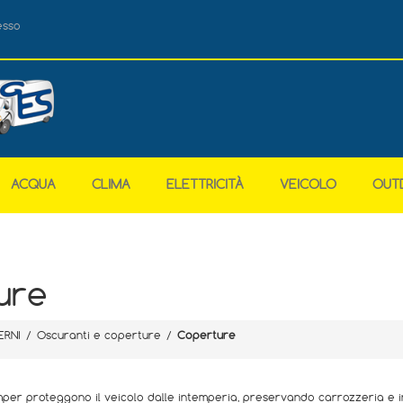
esso
ACQUA
CLIMA
ELETTRICITÀ
VEICOLO
OUT
ure
ERNI
/
Oscuranti e coperture
/
Coperture
er proteggono il veicolo dalle intemperia, preservando carrozzeria e int