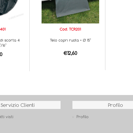
401
Cod. TCR201
 di scorta 4
Telo copri ruota • Ø 15"
"/16"
€12,60
0
Servizio Clienti
Profilo
tti visti
Profilo