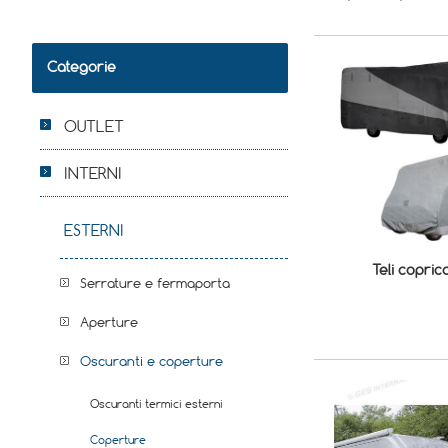
Categorie
OUTLET
INTERNI
ESTERNI
Teli copri
Serrature e fermaporta
Aperture
Oscuranti e coperture
Oscuranti termici esterni
Coperture