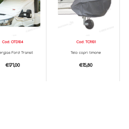
Cod. OTD104
Cod. TCR101
rglas Ford Transit
Telo copri timone
€171,00
€15,80