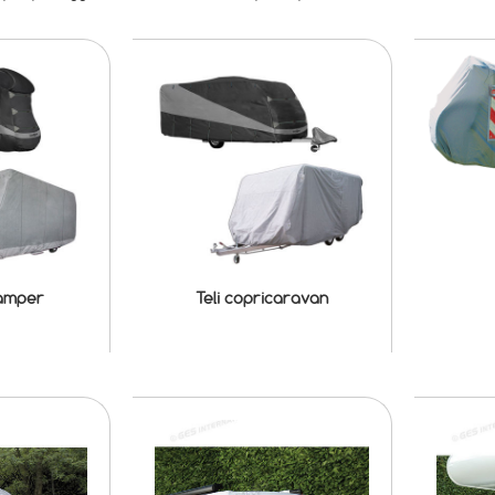
camper
Teli copricaravan