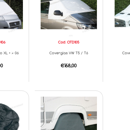
106
Cod. OTD105
o XL • > 06
Coverglas VW T5 / T6
Cove
00
€168,00