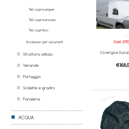
Teli copricamper
Teli copricaravan
Teli copribici
Cod. OTD
Accessori per oscuranti
Coverglas Ducat
Struttura cellula
€168,
Verande
Portaggio
Scalette e gradini
Fanaleria
ACQUA