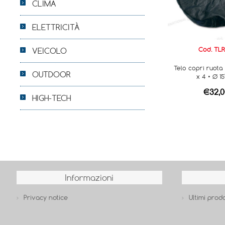
CLIMA
ELETTRICITÀ
Cod. TLR
VEICOLO
Telo copri ruota
OUTDOOR
x 4 • Ø 15
€32,0
HIGH-TECH
Informazioni
Privacy notice
Ultimi prodo