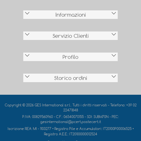
Informazioni
Servizio Clienti
Profilo
Storico ordini
Copyright © 2026 GES International s.r.l.. Tutti i diritti riservati - Telefono: +39 02
22471848
P.IVA: 00829560960 - C.F.: 06540070155 - SDI: SUBM70N - PEC:
gesinternational@pcert.postecert.it
Iscrizione REA:
MI - 1103277
• Registro Pile e Accumulatori:
IT20100P00006525
•
Registro A.E.E.:
IT20100000012524