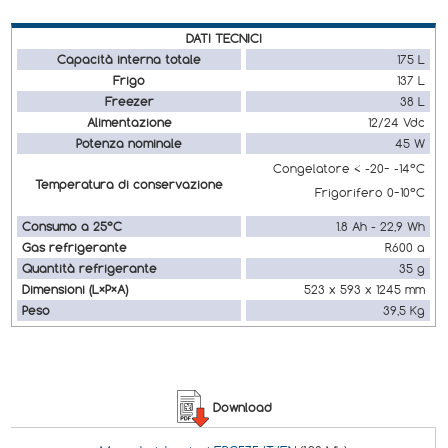
DATI TECNICI
Capacità interna totale
175 L
Frigo
137 L
Freezer
38 L
Alimentazione
12/24 Vdc
Potenza nominale
45 W
Congelatore < -20~ -14°C
Temperatura di conservazione
Frigorifero 0~10°C
Consumo a 25°C
1.8 Ah - 22,9 Wh
Gas refrigerante
R600 a
Quantità refrigerante
35 g
Dimensioni (L×P×A)
523 x 593 x 1245 mm
Peso
39,5 Kg
Download