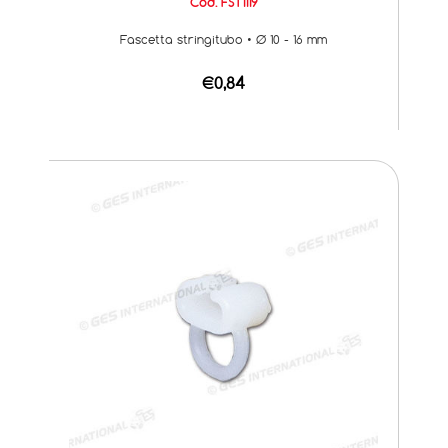
Cod. FST1119
Fascetta stringitubo • Ø 10 - 16 mm
€0,84