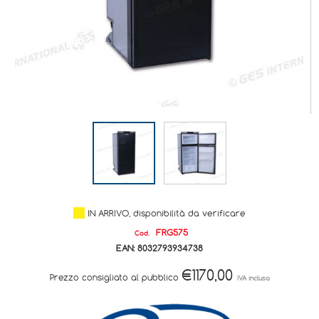
IN ARRIVO, disponibilità da verificare
FRG575
Cod.
EAN:
8032793934738
€1170,00
Prezzo consigliato al pubblico
IVA inclusa