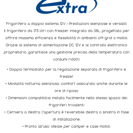
Frigorifero a doppio sistema 12V – Prestazioni silenziose e versatili
Il frigorifero da 175 litri con freezer integrato da 38L, progettato per
offrire massima efficienza e flessibilità in ambienti off-grid o mobili.
Grazie al sistema di alimentazione DC 12V e al controllo elettronico
proprietario, garantisce una gestione precisa della temperatura con
consumi ridotti.
• Doppio termostato: per la regolazione separata di frigorifero e
freezer
• Modalità notturna silenziosa: comfort assicurato anche durante le
ore di riposo
• Dimensioni compatibili:si installa facilmente nello stesso spazio dei
frigoriferi trivalenti
• Cerniera a destra: l’apertura è reversibile destra o sinistra in fase
di installazione.
• Pronto all’uso: ideale per camper e case mobili.