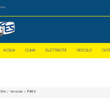
esso
ACQUA
CLIMA
ELETTRICITÀ
VEICOLO
OUT
ERNI
/
Verande
/
F45 S