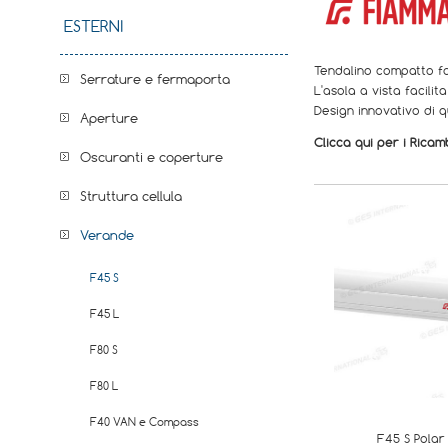
ESTERNI
Tendalino compatto fac
Serrature e fermaporta
L'asola a vista facilit
Design innovativo di q
Aperture
Clicca qui per i Ricam
Oscuranti e coperture
Struttura cellula
Verande
F45 S
F45 L
F80 S
F80 L
F40 VAN e Compass
F45 S Polar