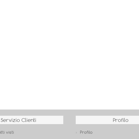
Servizio Clienti
Profilo
tti visti
Profilo