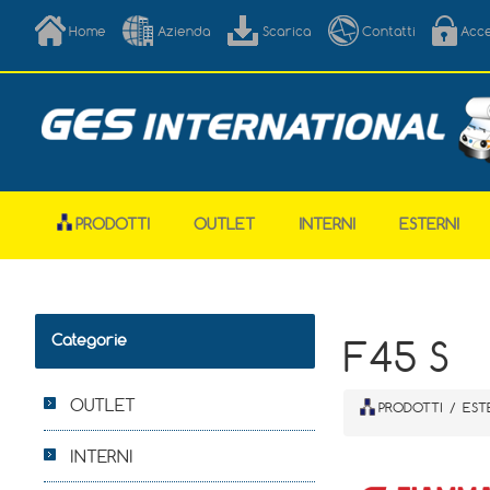
Home
Azienda
Scarica
Contatti
Acc
PRODOTTI
OUTLET
INTERNI
ESTERNI
Categorie
F45 S
OUTLET
PRODOTTI
/
EST
INTERNI