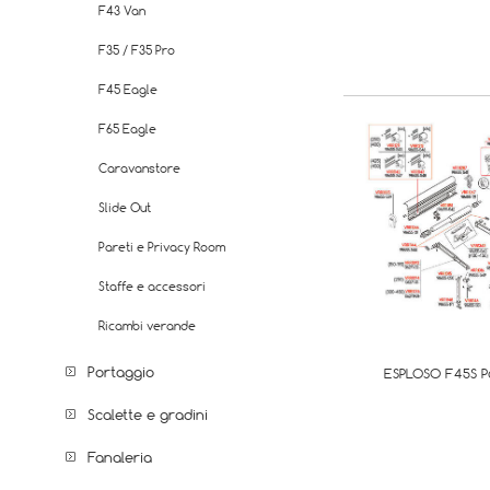
F43 Van
F35 / F35 Pro
F45 Eagle
F65 Eagle
Caravanstore
Slide Out
Pareti e Privacy Room
Staffe e accessori
Ricambi verande
Portaggio
ESPLOSO F45S P
Scalette e gradini
Fanaleria