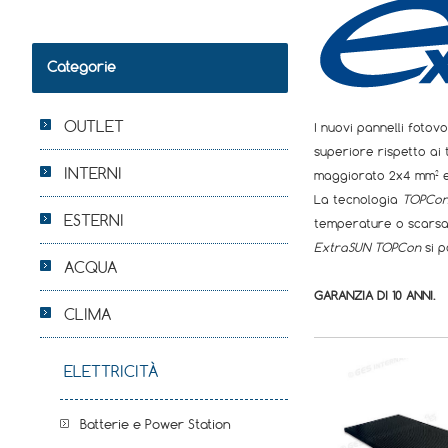
Categorie
OUTLET
I nuovi pannelli fotovo
superiore rispetto ai 
INTERNI
maggiorato 2x4 mm² e
La tecnologia
TOPCo
ESTERNI
temperature o scarsa l
ExtraSUN TOPCon
si p
ACQUA
GARANZIA DI 10 ANNI.
CLIMA
ELETTRICITÀ
Batterie e Power Station