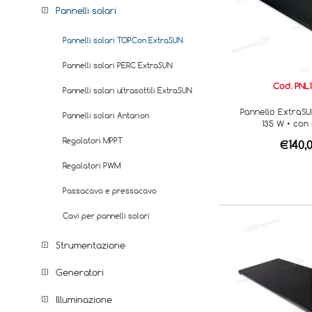
Pannelli solari
Pannelli solari TOPCon ExtraSUN
Pannelli solari PERC ExtraSUN
Cod. PNL
Pannelli solari ultrasottili ExtraSUN
Pannello ExtraS
Pannelli solari Antarion
135 W • con
Regolatori MPPT
€140,
Regolatori PWM
Passacavo e pressacavo
Cavi per pannelli solari
Strumentazione
Generatori
Illuminazione