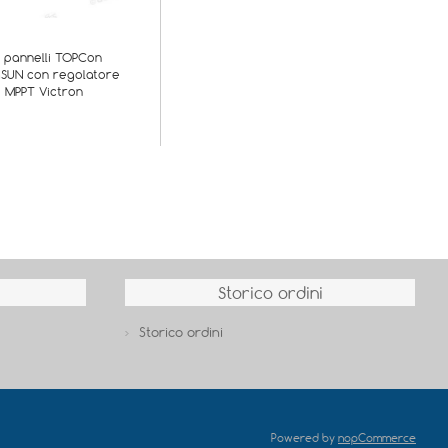
t pannelli TOPCon
aSUN con regolatore
MPPT Victron
Storico ordini
Storico ordini
Powered by
nopCommerce