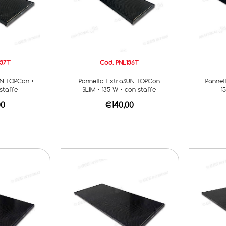
137T
Cod. PNL136T
UN TOPCon •
Pannello ExtraSUN TOPCon
Pannel
 staffe
SLIM • 135 W • con staffe
1
00
€140,00