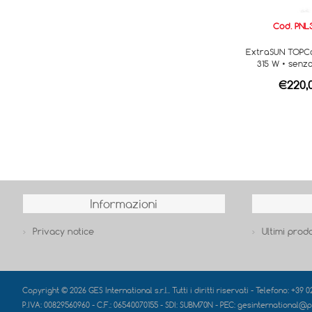
Cod. PNL
ExtraSUN TOPCo
315 W • senz
€220,
Informazioni
Privacy notice
Ultimi prodo
Copyright © 2026 GES International s.r.l.. Tutti i diritti riservati - Telefono: +39 
P.IVA: 00829560960 - C.F.: 06540070155 - SDI: SUBM70N - PEC: gesinternational@p