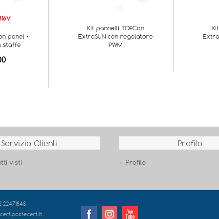
316V
Kit pannelli TOPCon
Ki
n panel •
ExtraSUN con regolatore
Extr
a staffe
PWM
00
Servizio Clienti
Profilo
tti visti
Profilo
02 22471848
cert.postecert.it