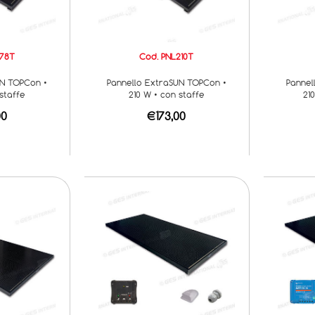
178T
Cod. PNL210T
UN TOPCon •
Pannello ExtraSUN TOPCon •
Pannel
 staffe
210 W • con staffe
21
00
€173,00