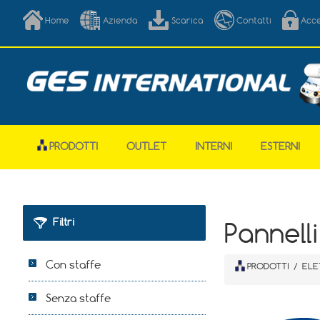
Home
Azienda
Scarica
Contatti
Acc
PRODOTTI
OUTLET
INTERNI
ESTERNI
Filtri
Pannell
Con staffe
PRODOTTI
/
ELE
Senza staffe