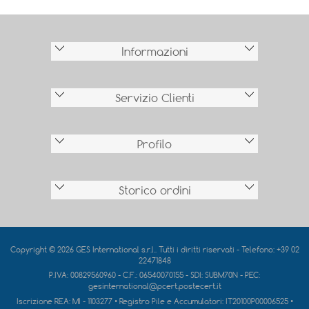
Informazioni
Servizio Clienti
Profilo
Storico ordini
Copyright © 2026 GES International s.r.l.. Tutti i diritti riservati - Telefono: +39 02
22471848
P.IVA: 00829560960 - C.F.: 06540070155 - SDI: SUBM70N - PEC:
gesinternational@pcert.postecert.it
Iscrizione REA:
MI - 1103277
• Registro Pile e Accumulatori:
IT20100P00006525
•