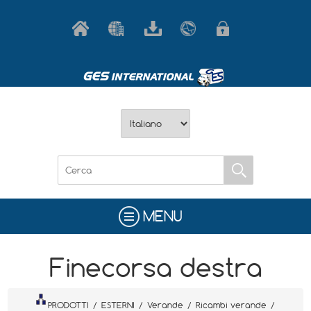
MENU
Finecorsa destra
PRODOTTI
/
ESTERNI
/
Verande
/
Ricambi verande
/