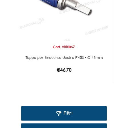
Cod. VRR1067
Tappo per finecorsa destro F45S • Ø 48 mm
€46,70
Filtri