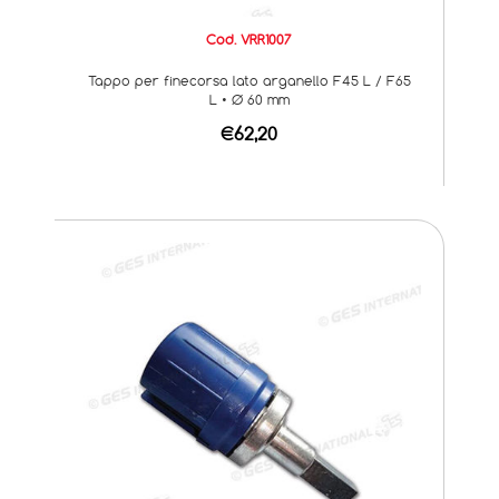
Cod. VRR1007
Tappo per finecorsa lato arganello F45 L / F65
L • Ø 60 mm
€62,20