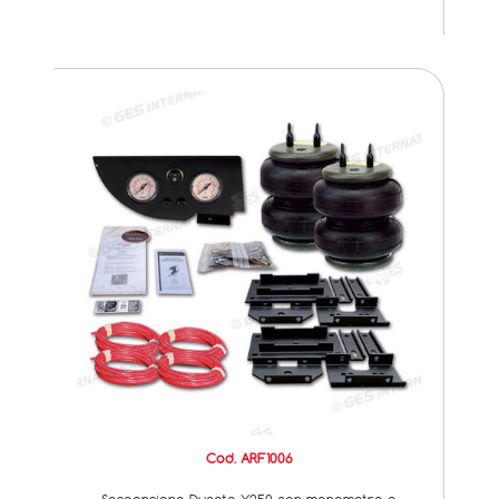
Cod. ARF1006
Sospensione Ducato X250 con manometro a