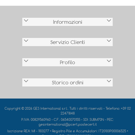
Informazioni
Servizio Clienti
Profilo
Storico ordini
Copyright © 2026 GES International s.r.l.. Tutti i diritti riservati - Telefono: +39 02
22471848
P.IVA: 00829560960 - C.F.: 06540070155 - SDI: SUBM70N - PEC:
gesinternational@pcert.postecert.it
Iscrizione REA:
MI - 1103277
• Registro Pile e Accumulatori:
IT20100P00006525
•