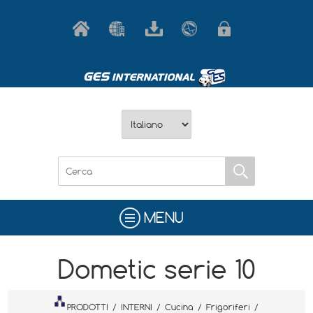
MENU
Dometic serie 10
PRODOTTI
/
INTERNI
/
Cucina
/
Frigoriferi
/