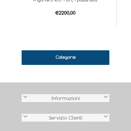
Frigorifero 10.5T • 83 L • passaruota
€2200,00
Categorie
Informazioni
Servizio Clienti