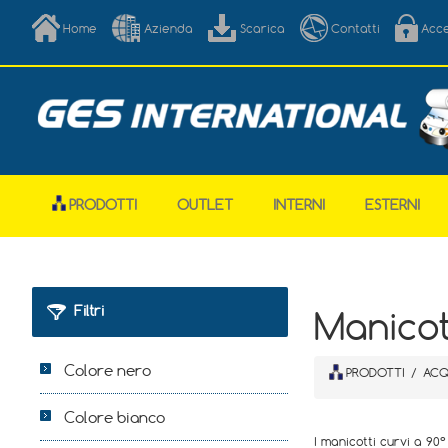
Home
Azienda
Scarica
Contatti
Acc
PRODOTTI
OUTLET
INTERNI
ESTERNI
Filtri
Manicot
Colore nero
PRODOTTI
/
ACQ
Colore bianco
I manicotti curvi a 90