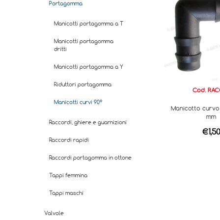
Portagomma
Manicotti portagomma a T
Manicotti portagomma
dritti
Manicotti portagomma a Y
Riduttori portagomma
Cod. RAC
Manicotti curvi 90°
Manicotto curvo
mm
Raccordi, ghiere e guarnizioni
€1,5
Raccordi rapidi
Raccordi portagomma in ottone
Tappi femmina
Tappi maschi
Valvole