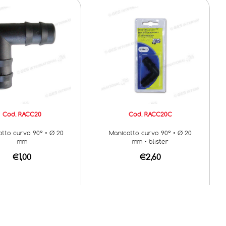
Cod. RACC20
Cod. RACC20C
tto curvo 90° • Ø 20
Manicotto curvo 90° • Ø 20
mm
mm • blister
€1,00
€2,60