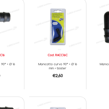
C16
Cod. RACC16C
 90° • Ø 16
Manicotto curvo 90° • Ø 16
Manico
mm • blister
0
€2,60