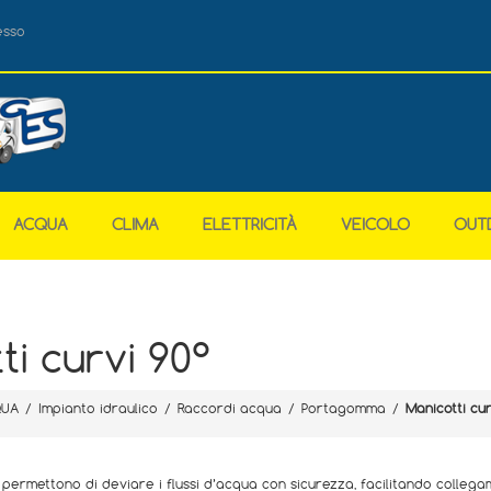
esso
ACQUA
CLIMA
ELETTRICITÀ
VEICOLO
OUT
ti curvi 90°
UA
/
Impianto idraulico
/
Raccordi acqua
/
Portagomma
/
Manicotti cur
° permettono di deviare i flussi d’acqua con sicurezza, facilitando collegam