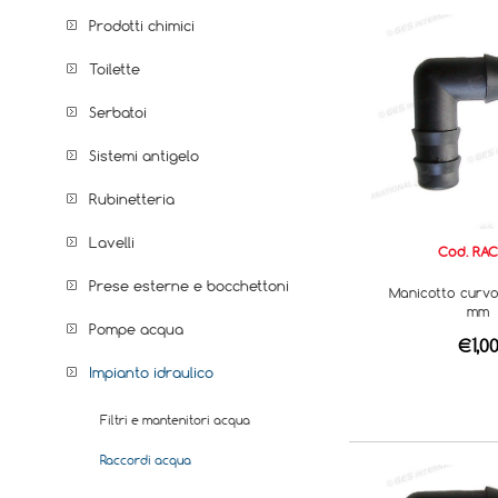
Prodotti chimici
Toilette
Serbatoi
Sistemi antigelo
Rubinetteria
Lavelli
Cod. RAC
Prese esterne e bocchettoni
Manicotto curvo
mm
Pompe acqua
€1,0
Impianto idraulico
Filtri e mantenitori acqua
Raccordi acqua