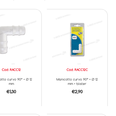
Cod. RACC12
Cod. RACC12C
otto curvo 90° • Ø 12
Manicotto curvo 90° • Ø 12
mm
mm • blister
€1,30
€2,90