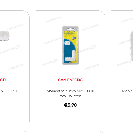
C10
Cod. RACC10C
 90° • Ø 10
Manicotto curvo 90° • Ø 10
Manic
mm • blister
0
€2,90