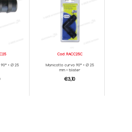
C25
Cod. RACC25C
 90° • Ø 25
Manicotto curvo 90° • Ø 25
mm • blister
0
€3,10