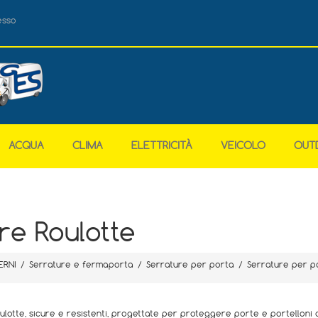
esso
ACQUA
CLIMA
ELETTRICITÀ
VEICOLO
OUT
re Roulotte
ERNI
/
Serrature e fermaporta
/
Serrature per porta
/
Serrature per p
lotte, sicure e resistenti, progettate per proteggere porte e portelloni d