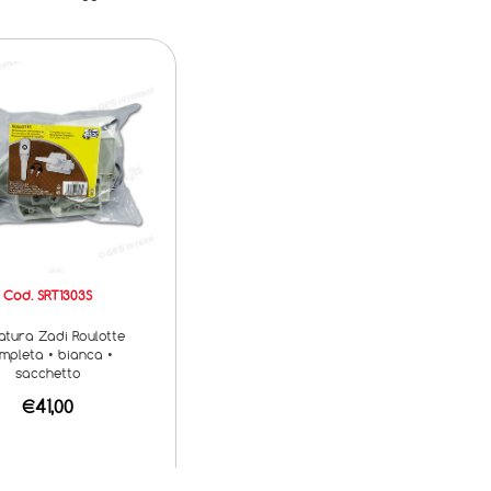
Cod. SRT1303S
atura Zadi Roulotte
mpleta • bianca •
sacchetto
€41,00