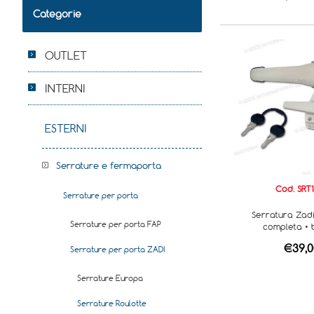
Categorie
OUTLET
INTERNI
ESTERNI
Serrature e fermaporta
Cod. SRT
Serrature per porta
Serratura Zadi
Serrature per porta FAP
completa • 
€39,0
Serrature per porta ZADI
Serrature Europa
Serrature Roulotte