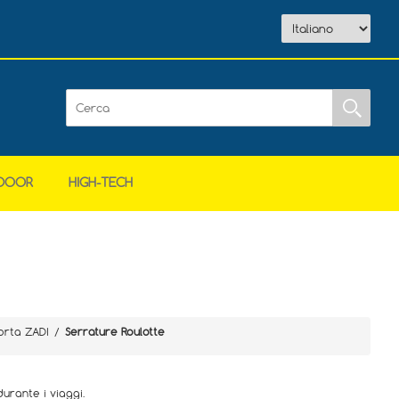
DOOR
HIGH-TECH
orta ZADI
/
Serrature Roulotte
urante i viaggi.