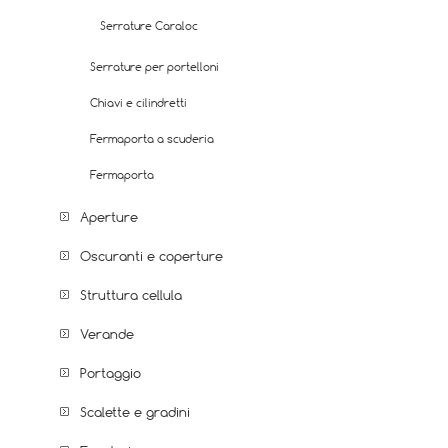
Serrature Caraloc
Serrature per portelloni
Chiavi e cilindretti
Fermaporta a scuderia
Fermaporta
Aperture
Oscuranti e coperture
Struttura cellula
Verande
Portaggio
Scalette e gradini