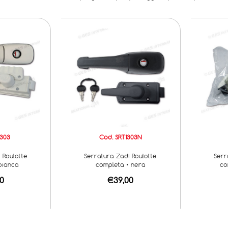
1303
Cod. SRT1303N
 Roulotte
Serratura Zadi Roulotte
Serr
bianca
completa • nera
co
0
€39,00