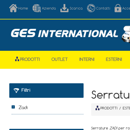
Home
Azienda
Scarica
Contatti
Acc
PRODOTTI
OUTLET
INTERNI
ESTERNI
Filtri
Serratu
Zadi
PRODOTTI
/
EST
Serrature
ZADI
per rou