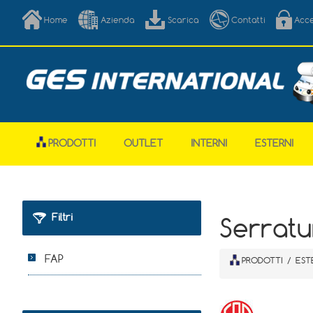
Home
Azienda
Scarica
Contatti
Acc
PRODOTTI
OUTLET
INTERNI
ESTERNI
Filtri
Serratu
FAP
PRODOTTI
/
EST