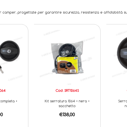
 camper, progettate per garantire sicurezza, resistenza e affidabilità sul
1064
Cod. SRT1064S
completa •
Kit serratura 1064 • nera •
Serr
sacchetto
n
00
€138,00