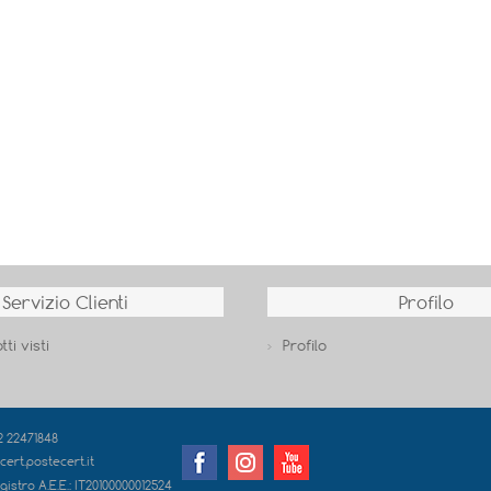
Servizio Clienti
Profilo
tti visti
Profilo
02 22471848
cert.postecert.it
gistro A.E.E.:
IT20100000012524