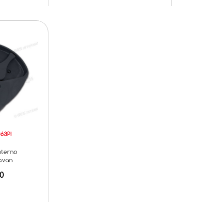
063PI
nterno
avan
0