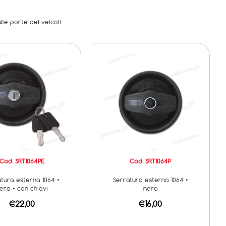
le porte dei veicoli.
Cod. SRT1064PE
Cod. SRT1064P
atura esterna 1064 •
Serratura esterna 1064 •
era • con chiavi
nera
€22,00
€16,00