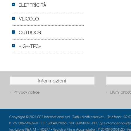
ELETTRICITÀ
VEICOLO
OUTDOOR
HIGH-TECH
Informazioni
Privacy notice
Ultimi prodo
Copyright © 2026 GES International s.r.l.. Tutti i diritti riservati - Telefono: +39 
P.IVA: 00829560960 - C.F.: 06540070155 - SDI: SUBM70N - PEC: gesinternational@p
Iscrizione REA:
MI - 1103277
• Registro Pile e Accumulatori:
IT20100P00006525
• Re