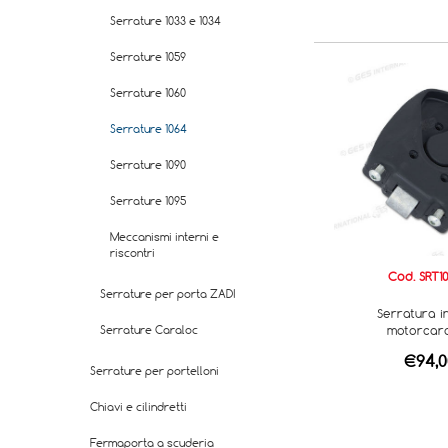
Serrature 1033 e 1034
Serrature 1059
Serrature 1060
Serrature 1064
Serrature 1090
Serrature 1095
Meccanismi interni e
riscontri
Cod. SRT1
Serrature per porta ZADI
Serratura i
Serrature Caraloc
motorcar
€94,0
Serrature per portelloni
Chiavi e cilindretti
Fermaporta a scuderia