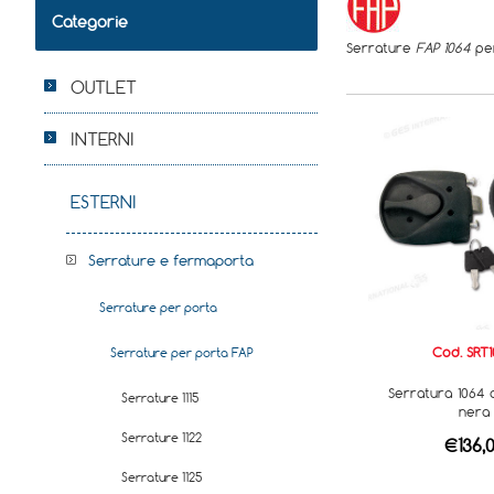
Categorie
Serrature
FAP 1064
per
OUTLET
INTERNI
ESTERNI
Serrature e fermaporta
Serrature per porta
Cod. SRT
Serrature per porta FAP
Serratura 1064 
Serrature 1115
nera
Serrature 1122
€136,
Serrature 1125