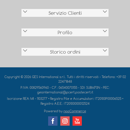
Servizio Clienti
Profilo
Storico ordini
Copyright © 2026 GES International s.r.l.. Tutti i diritti riservati - Telefono: +39 02
22471848
P.IVA: 00829560960 - C.F.: 06540070155 - SDI: SUBM70N - PEC:
gesinternational@pcert.postecert.it
Iscrizione REA:
MI - 1103277
• Registro Pile e Accumulatori:
IT20100P00006525
•
Registro A.E.E.:
IT20100000012524
Powered by
nopCommerce