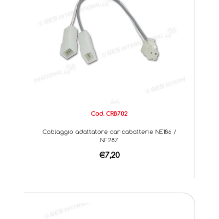
Cod. CRB702
Cablaggio adattatore caricabatterie NE186 /
NE287
€7,20