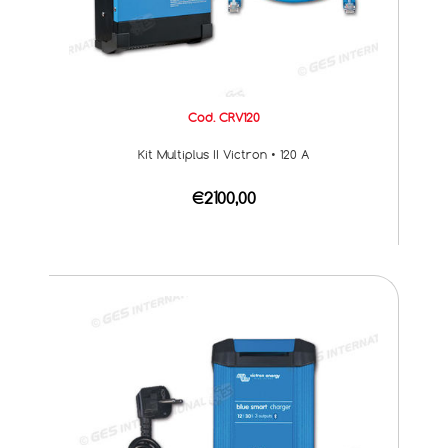
Cod. CRV120
Kit Multiplus II Victron • 120 A
€2100,00