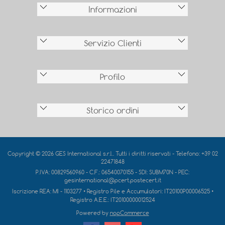
Informazioni
Servizio Clienti
Profilo
Storico ordini
Copyright © 2026 GES International s.r.l.. Tutti i diritti riservati - Telefono: +39 02
22471848
P.IVA: 00829560960 - C.F.: 06540070155 - SDI: SUBM70N - PEC:
gesinternational@pcert.postecert.it
Iscrizione REA:
MI - 1103277
• Registro Pile e Accumulatori:
IT20100P00006525
•
Registro A.E.E.:
IT20100000012524
Powered by
nopCommerce