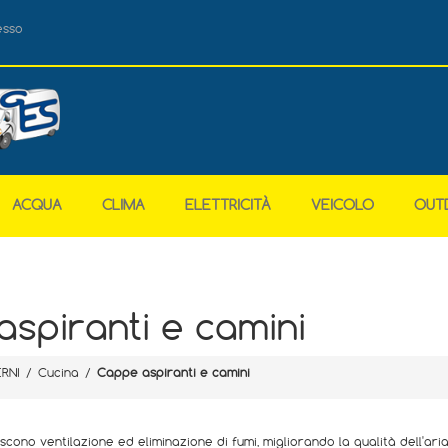
esso
ACQUA
CLIMA
ELETTRICITÀ
VEICOLO
OUT
spiranti e camini
ERNI
/
Cucina
/
Cappe aspiranti e camini
cono ventilazione ed eliminazione di fumi, migliorando la qualità dell'ari