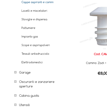
Cappe aspiranti e camini
Lavelli e miscelatori
Stoviglie e dispensa
Pattumiere
Impianto gas
Scope e aspirapolveri
Tessuti antisdrucciolo
Cod. CAM
Elettrodomestici
Camino Zadi •
Garage
€8,0
Oscuranti e zanzariere
aperture
Cabina guida
Utensili