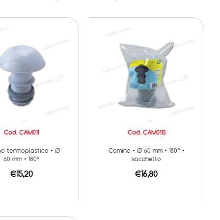
Cod. CAM011
Cod. CAM011S
o termoplastico • Ø
Camino • Ø 60 mm • 180° •
60 mm • 180°
sacchetto
€15,20
€16,80