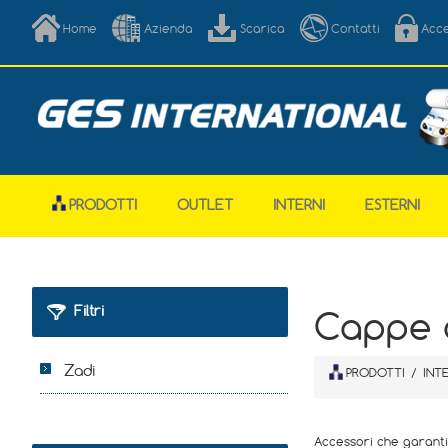
Home
Azienda
Scarica
Contatti
Acc
PRODOTTI
OUTLET
INTERNI
ESTERNI
Filtri
Cappe a
Zadi
PRODOTTI
/
INT
Accessori che garantis