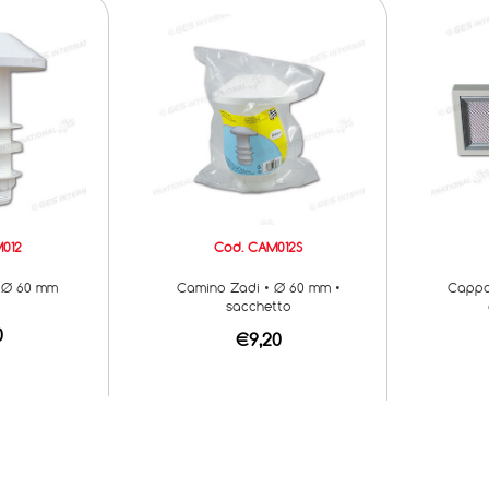
012
Cod. CAM012S
 Ø 60 mm
Camino Zadi • Ø 60 mm •
Cappa 
sacchetto
0
€9,20