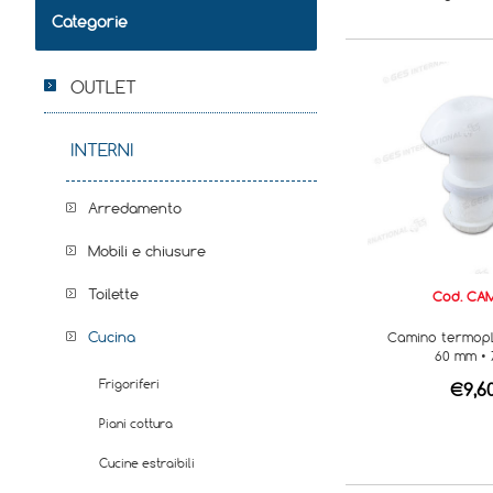
Categorie
OUTLET
INTERNI
Arredamento
Mobili e chiusure
Toilette
Cod. CAM
Cucina
Camino termopl
60 mm • 
Frigoriferi
€9,6
Piani cottura
Cucine estraibili