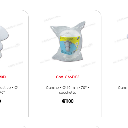
010
Cod. CAM010S
astico • Ø
Camino • Ø 60 mm • 70° •
Camin
70°
sacchetto
0
€11,00