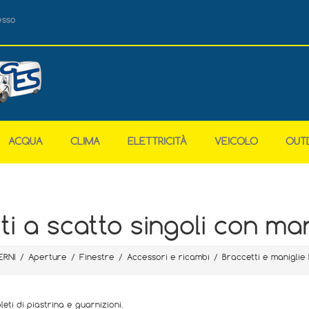
esso
ACQUA
CLIMA
ELETTRICITÀ
VEICOLO
OUT
ti a scatto singoli con man
ERNI
/
Aperture
/
Finestre
/
Accessori e ricambi
/
Braccetti e maniglie 
leti di piastrina e guarnizioni.