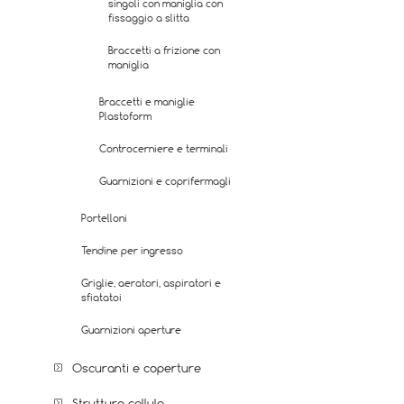
singoli con maniglia con
fissaggio a slitta
Braccetti a frizione con
maniglia
Braccetti e maniglie
Plastoform
Controcerniere e terminali
Guarnizioni e coprifermagli
Portelloni
Tendine per ingresso
Griglie, aeratori, aspiratori e
sfiatatoi
Guarnizioni aperture
Oscuranti e coperture
Struttura cellula