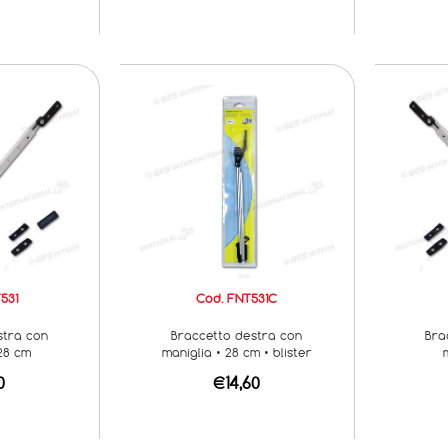
531
Cod. FNT531C
stra con
Braccetto destra con
Bra
 28 cm
maniglia • 28 cm • blister
0
€14,60