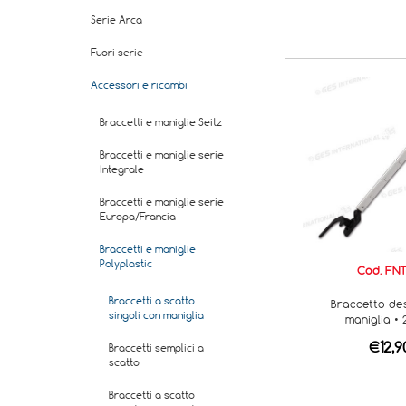
Serie Arca
Fuori serie
Accessori e ricambi
Braccetti e maniglie Seitz
Braccetti e maniglie serie
Integrale
Braccetti e maniglie serie
Europa/Francia
Braccetti e maniglie
Polyplastic
Cod. FNT
Braccetti a scatto
Braccetto de
singoli con maniglia
maniglia •
€12,9
Braccetti semplici a
scatto
Braccetti a scatto