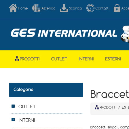
Home
Azienda
Scarica
Contatti
Acc
PRODOTTI
OUTLET
INTERNI
ESTERNI
Categorie
Braccet
OUTLET
PRODOTTI
/
EST
INTERNI
Braccetti singoli, comp