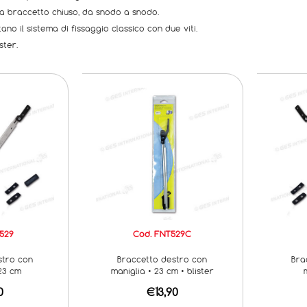
 a braccetto chiuso, da snodo a snodo.
ano il sistema di fissaggio classico con due viti.
ster.
529
Cod. FNT529C
stro con
Braccetto destro con
Bra
 23 cm
maniglia • 23 cm • blister
0
€13,90