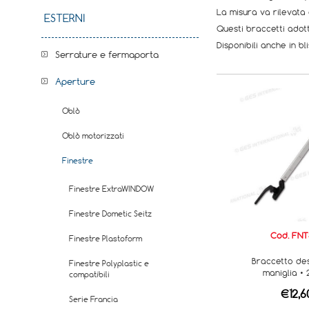
La misura va rilevata
ESTERNI
Questi braccetti adott
Disponibili anche in bli
Serrature e fermaporta
Aperture
Oblò
Oblò motorizzati
Finestre
Finestre ExtraWINDOW
Finestre Dometic Seitz
Cod. FNT
Finestre Plastoform
Braccetto de
Finestre Polyplastic e
maniglia •
compatibili
€12,6
Serie Francia