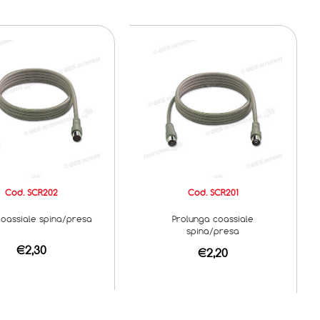
Cod. SCR202
Cod. SCR201
oassiale spina/presa
Prolunga coassiale
spina/presa
€2,30
€2,20