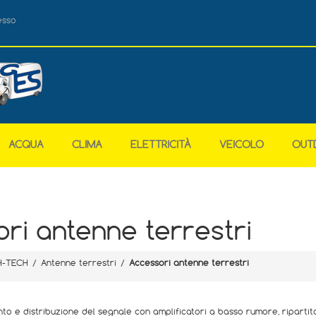
esso
ACQUA
CLIMA
ELETTRICITÀ
VEICOLO
OUT
ri antenne terrestri
H-TECH
/
Antenne terrestri
/
Accessori antenne terrestri
to e distribuzione del segnale con amplificatori a basso rumore, ripartito