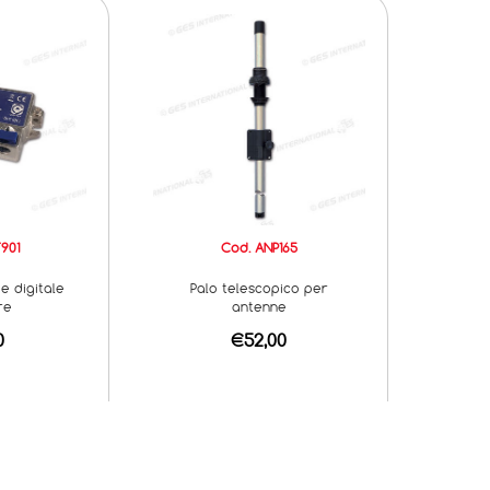
901
Cod. ANP165
 e digitale
Palo telescopico per
re
antenne
0
€52,00