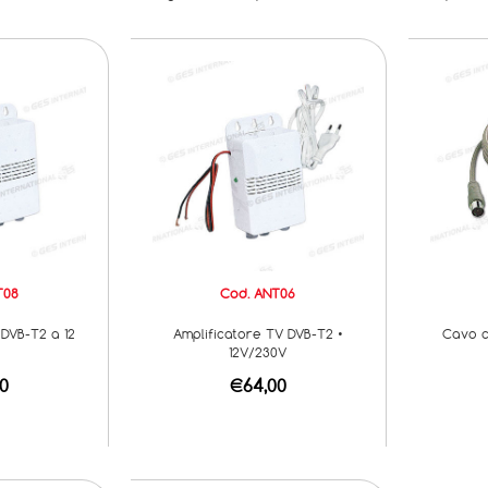
T08
Cod. ANT06
 DVB-T2 a 12
Amplificatore TV DVB-T2 •
Cavo c
12V/230V
0
€64,00