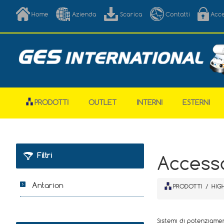
Home
Azienda
Scarica
Contatti
Acc
PRODOTTI
OUTLET
INTERNI
ESTERNI
Filtri
Accesso
Antarion
PRODOTTI
/
HIG
Sistemi di potenziamen